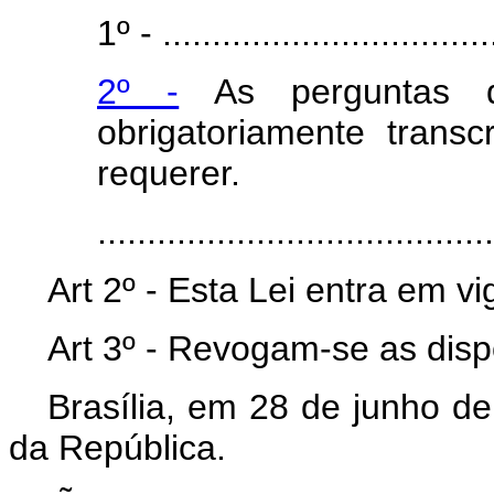
1º - ..................................
2º -
As perguntas qu
obrigatoriamente trans
requerer.
.......................................
Art 2º - Esta Lei entra em v
Art 3º - Revogam-se as disp
Brasília, em 28 de junho d
da República.