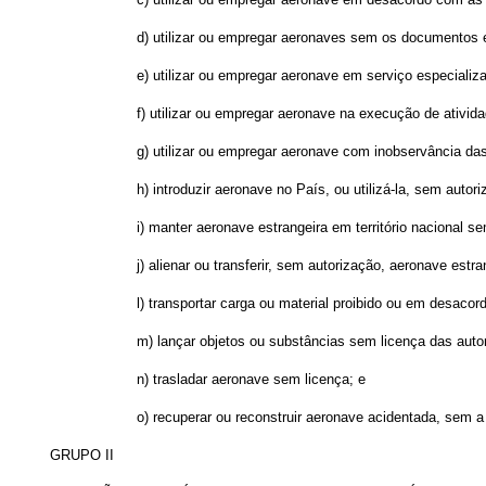
d) utilizar ou empregar aeronaves sem os documentos 
e) utilizar ou empregar aeronave em serviço especial
f) utilizar ou empregar aeronave na execução de ativida
g) utilizar ou empregar aeronave com inobservância da
h) introduzir aeronave no País, ou utilizá-la, sem autor
i) manter aeronave estrangeira em território nacional s
j) alienar ou transferir, sem autorização, aeronave est
l) transportar carga ou material proibido ou em desacor
m) lançar objetos ou substâncias sem licença das auto
n) trasladar aeronave sem licença; e
o) recuperar ou reconstruir aeronave acidentada, sem a
GRUPO II