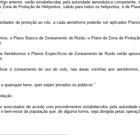
artigo anterior, serão estabelecidas pela autoridade aeronáutica competent
ona de Proteção de Helipontos, válido para todos os helipontos, e de Plan
.
aridades de proteção ao vôo, a cada aeródromo poderão ser aplicados Plano
omos, o Plano Básico de Zoneamento de Ruído, o Plano de Zona de Proteção 
o.
e Aeródromos e Planos Específicos de Zoneamento de Ruído serão aprovado
s.
ilizar o zoneamento do uso do solo, nas áreas vizinhas aos aeródromos,
e a quaisquer bens, quer sejam privados ou públicos.”
redação:
r executados de acordo com procedimentos estabelecidos pela autoridade a
 e bem-estar da população que, de alguma forma, seja atingida pelas operaçõ
......................................................