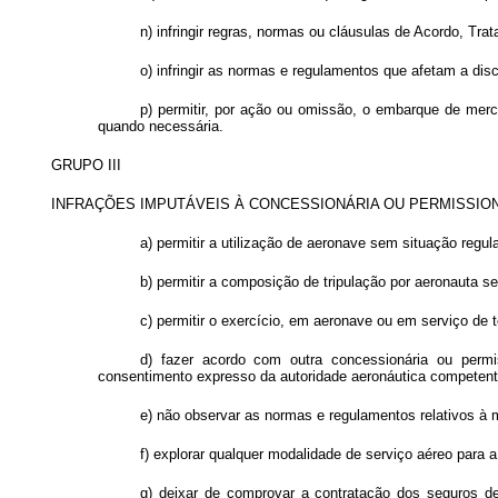
n) infringir regras, normas ou cláusulas de Acordo, Tra
o) infringir as normas e regulamentos que afetam a dis
p) permitir, por ação ou omissão, o embarque de mer
quando necessária.
GRUPO III
INFRAÇÕES IMPUTÁVEIS À CONCESSIONÁRIA OU PERMISSIO
a) permitir a utilização de aeronave sem situação regul
b) permitir a composição de tripulação por aeronauta s
c) permitir o exercício, em aeronave ou em serviço de 
d) fazer acordo com outra concessionária ou permi
consentimento expresso da autoridade aeronáutica competent
e) não observar as normas e regulamentos relativos à
f) explorar qualquer modalidade de serviço aéreo para 
g) deixar de comprovar a contratação dos seguros de