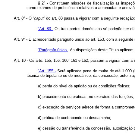
§ 2º - Constituem missões de fiscalização as inspeçõe
como exames de proficiência relativos a aeronautas e aeroviár
Art. 8º - O “
caput
” do art. 83 passa a vigorar com a seguinte redação:
“Art. 83 -
Os transportes domésticos só poderão ser efet
Art. 9º - É acrescentado parágrafo único ao art. 153, com a seguinte
“Parágrafo único
- As disposições deste Título aplicam
Art. 10 - Os arts. 155, 156, 160, 161 e 162, passam a vigorar com a 
“Art. 155 -
Será aplicada pena de multa de até 1.000 (m
técnica de tripulante ou de mecânico; da concessão, autoriz
a) perda do nível de aptidão ou de condições físicas;
b) procedimento ou práticas, no exercício das funções, 
c) execução de serviços aéreos de forma a compromete
d) prática de contrabando ou descaminho;
e) cessão ou transferência da concessão, autorização