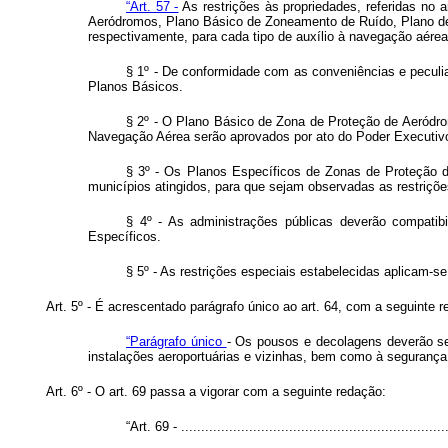
“Art. 57 -
As restrições às propriedades, referidas no 
Aeródromos, Plano Básico de Zoneamento de Ruído, Plano de Z
respectivamente, para cada tipo de auxílio à navegação aérea
§ 1º - De conformidade com as conveniências e peculi
Planos Básicos.
§ 2º - O Plano Básico de Zona de Proteção de Aeródr
Navegação Aérea serão aprovados por ato do Poder Executiv
§ 3º - Os Planos Específicos de Zonas de Proteção d
municípios atingidos, para que sejam observadas as restriçõe
§ 4º - As administrações públicas deverão compatib
Específicos.
§ 5º - As restrições especiais estabelecidas aplicam-s
Art. 5º - É acrescentado parágrafo único ao art. 64, com a seguinte 
“Parágrafo único
- Os pousos e decolagens deverão se
instalações aeroportuárias e vizinhas, bem como à segurança
Art. 6º - O art. 69 passa a vigorar com a seguinte redação:
“Art. 69 - ...................................................................