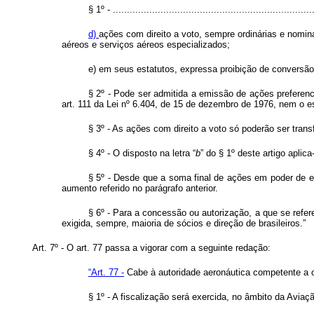
§ 1º - ........................................................................
d)
ações com direito a voto, sempre ordinárias e nomina
aéreos e serviços aéreos especializados;
e) em seus estatutos, expressa proibição de conversão 
§ 2º - Pode ser admitida a emissão de ações preferenci
art. 111 da Lei nº 6.404, de 15 de dezembro de 1976, nem o es
§ 3º - As ações com direito a voto só poderão ser trans
§ 4º - O disposto na letra “
b
” do § 1º deste artigo apli
§ 5º - Desde que a soma final de ações em poder de est
aumento referido no parágrafo anterior.
§ 6º - Para a concessão ou autorização, a que se refer
exigida, sempre, maioria de sócios e direção de brasileiros.”
Art. 7º - O art. 77 passa a vigorar com a seguinte redação:
“Art. 77 -
Cabe à autoridade aeronáutica competente a or
§ 1º - A fiscalização será exercida, no âmbito da Aviaç