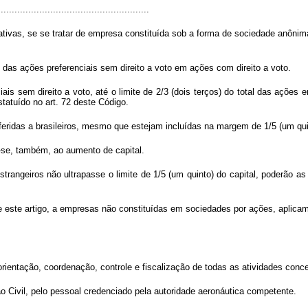
......................................................
tivas, se se tratar de empresa constituída sob a forma de sociedade anônima
das ações preferenciais sem direito a voto em ações com direito a voto.
ais sem direito a voto, até o limite de 2/3 (dois terços) do total das ações 
tatuído no art. 72 deste Código.
feridas a brasileiros, mesmo que estejam incluídas na margem de 1/5 (um quint
ca-se, também, ao aumento de capital.
rangeiros não ultrapasse o limite de 1/5 (um quinto) do capital, poderão as 
e este artigo, a empresas não constituídas em sociedades por ações, aplicam
ientação, coordenação, controle e fiscalização de todas as atividades concer
ão Civil, pelo pessoal credenciado pela autoridade aeronáutica competente.