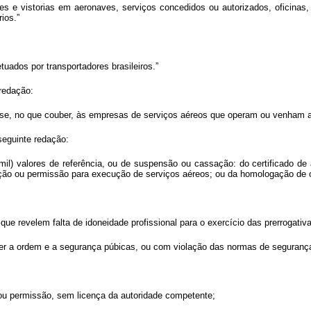
s e vistorias em aeronaves, serviços concedidos ou autorizados, oficinas,
ios.”
uados por transportadores brasileiros.”
 redação:
-se, no que couber, às empresas de serviços aéreos que operam ou venham a o
seguinte redação:
il) valores de referência, ou de suspensão ou cassação: do certificado de a
ação ou permissão para execução de serviços aéreos; ou da homologação de o
que revelem falta de idoneidade profissional para o exercício das prerrogativa
r a ordem e a segurança púbicas, ou com violação das normas de segurança
 ou permissão, sem licença da autoridade competente;