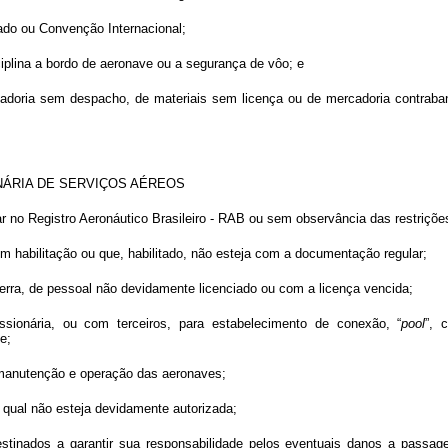
tado ou Convenção Internacional;
ciplina a bordo de aeronave ou a segurança de vôo; e
cadoria sem despacho, de materiais sem licença ou de mercadoria contrab
NÁRIA DE SERVIÇOS AÉREOS
ar no Registro Aeronáutico Brasileiro - RAB ou sem observância das restriçõe
em habilitação ou que, habilitado, não esteja com a documentação regular;
terra, de pessoal não devidamente licenciado ou com a licença vencida;
ssionária, ou com terceiros, para estabelecimento de conexão, “
pool
”, 
e;
 manutenção e operação das aeronaves;
a qual não esteja devidamente autorizada;
stinados a garantir sua responsabilidade pelos eventuais danos a passage