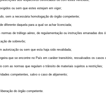
exigidos ou sem que estes estejam em vigor;
izado, sem a necessária homologação do órgão competente;
de diferente daquela para a qual se achar licenciada;
s normas de tráfego aéreo, de regulamentação ou instruções emanadas dos ór
ização de sobrevôo;
em autorização ou sem que esta haja sido revalidada;
rangeira que se encontre no País em caráter transitório, ressalvados os casos
do com as normas que regulam o trânsito de materiais sujeitos a restrições;
ridades competentes, salvo o caso de alijamento;
 liberação do órgão competente.