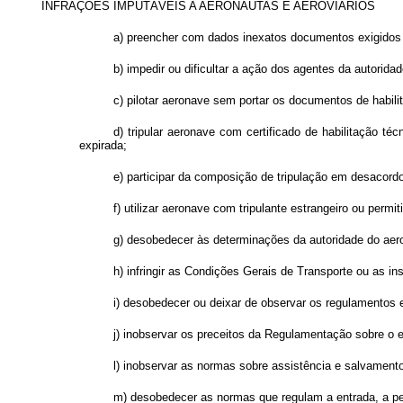
INFRAÇÕES IMPUTÁVEIS A AERONAUTAS E AEROVIÁRIOS
a) preencher com dados inexatos documentos exigidos p
b) impedir ou dificultar a ação dos agentes da autorida
c) pilotar aeronave sem portar os documentos de habil
d) tripular aeronave com certificado de habilitação té
expirada;
e) participar da composição de tripulação em desacor
f) utilizar aeronave com tripulante estrangeiro ou per
g) desobedecer às determinações da autoridade do aero
h) infringir as Condições Gerais de Transporte ou as ins
i) desobedecer ou deixar de observar os regulamentos 
j) inobservar os preceitos da Regulamentação sobre o e
l) inobservar as normas sobre assistência e salvament
m) desobedecer as normas que regulam a entrada, a pe