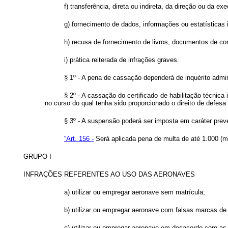
f) transferência, direta ou indireta, da direção ou da 
g) fornecimento de dados, informações ou estatísticas 
h) recusa de fornecimento de livros, documentos de con
i) prática reiterada de infrações graves.
§ 1º - A pena de cassação dependerá de inquérito admin
§ 2º - A cassação do certificado de habilitação técnic
no curso do qual tenha sido proporcionado o direito de defes
§ 3º - A suspensão poderá ser imposta em caráter preven
“Art. 156 -
Será aplicada pena de multa de até 1.000 (mil
GRUPO I
INFRAÇÕES REFERENTES AO USO DAS AERONAVES
a) utilizar ou empregar aeronave sem matrícula;
b) utilizar ou empregar aeronave com falsas marcas de
c) utilizar ou empregar aeronave em desacordo com as 