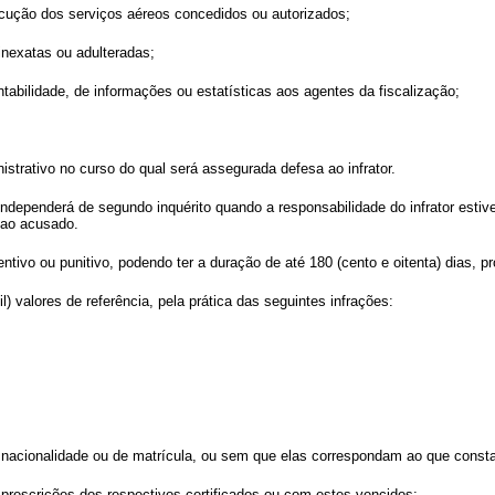
execução dos serviços aéreos concedidos ou autorizados;
inexatas ou adulteradas;
tabilidade, de informações ou estatísticas aos agentes da fiscalização;
istrativo no curso do qual será assegurada defesa ao infrator.
a independerá de segundo inquérito quando a responsabilidade do infrator est
a ao acusado.
tivo ou punitivo, podendo ter a duração de até 180 (cento e oitenta) dias, pro
) valores de referência, pela prática das seguintes infrações:
 nacionalidade ou de matrícula, ou sem que elas correspondam ao que consta 
prescrições dos respectivos certificados ou com estes vencidos;