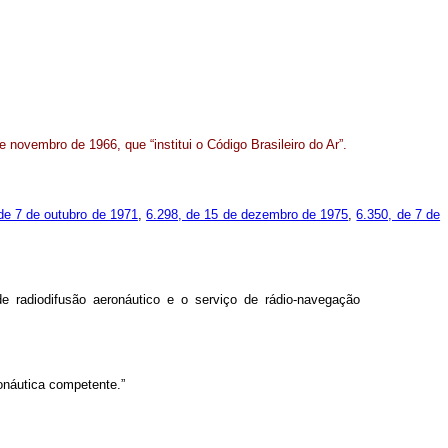
de novembro de 1966, que “institui o Código Brasileiro do Ar”.
de 7 de outubro de 1971
,
6.298, de 15 de dezembro de 1975
,
6.350, de 7 de
de radiodifusão aeronáutico e o serviço de rádio-navegação
onáutica competente.”