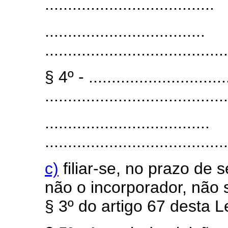
.....................................
...................................
........................................
§ 4º - ...............................
........................................
....................................
........................................
c)
filiar-se, no prazo de 
não o incorporador, não 
§ 3º do artigo 67 desta Le