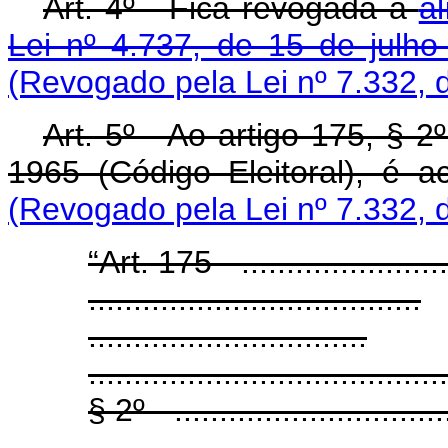
Art. 4º - Fica revogada a
al
Lei nº 4.737, de 15 de julh
(Revogado pela Lei nº 7.332, 
Art. 5º - Ao artigo 175, § 2
1965 (Código Eleitoral), é a
(Revogado pela Lei nº 7.332, 
“Art. 175 - ........................
.....................................
...............................
........................................
§ 2º - ..............................
........................................