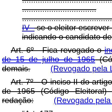
.................................
........................................
IV -
se o eleitor escrever
indicando o candidato de
Art. 6º - Fica revogado o
in
de 15 de julho de 1965
(Cód
demais.
(Revogado pela L
Art. 7º - O inciso II do arti
de 1965 (Código Eleitoral)
redação:
(Revogado pela 