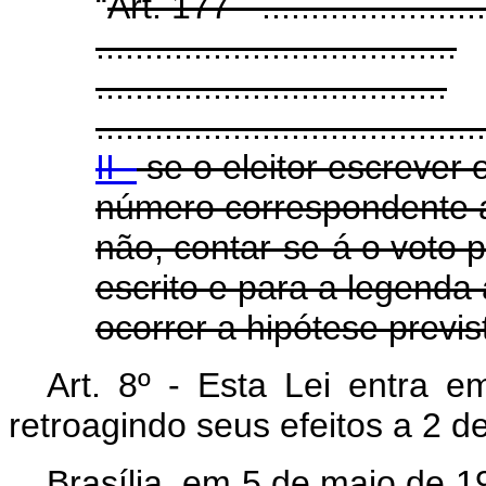
“
Art. 177 - ........................
.....................................
....................................
........................................
II -
se o eleitor escrever
número correspondente 
não, contar-se-á o voto 
escrito e para a legenda
ocorrer a hipótese previst
Art. 8º - Esta Lei entra e
retroagindo seus efeitos a 2 d
Brasília, em 5 de maio de 1