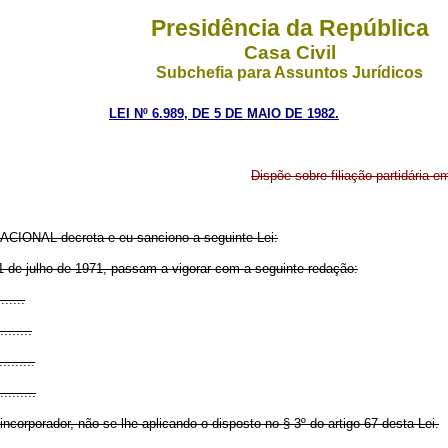
Presidência da República
Casa Civil
Subchefia para Assuntos Jurídicos
LEI Nº 6.989, DE 5 DE MAIO DE 1982.
Dispõe sobre filiação partidária e
CIONAL decreta e eu sanciono a seguinte Lei:
e 21 de julho de 1971, passam a vigorar com a seguinte redação:
.......
........
.........
.........
incorporador, não se lhe aplicando o disposto no § 3º do artigo 67 desta Lei.