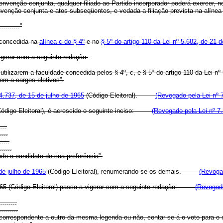
 convenção conjunta, qualquer filiado ao Partido incorporador poderá exercer,
nvenção conjunta e atos subseqüentes, e vedada a filiação prevista na alínea c
..........”
e concedida na
alínea c do § 4º
e no
§ 5º do artigo 110 da Lei nº 5.682, de 21 
vigorar com a seguinte redação:
utilizarem a faculdade concedida pelos § 4º, c, e § 5º do artigo 110 da Lei 
rem a cargos eletivos”.
 4.737, de 15 de julho de 1965
(Código Eleitoral).
(Revogado pela Lei nº 
5 (Código Eleitoral), é acrescido o seguinte inciso:
(Revogado pela Lei nº 7
....
....
.....
......
ndo o candidato de sua preferência”.
 de julho de 1965
(Código Eleitoral), renumerando-se os demais.
(Revogad
de 1965 (Código Eleitoral) passa a vigorar com a seguinte redação:
(Revogado
.........
.........
orrespondente a outro da mesma legenda ou não, contar-se-á o voto para o c