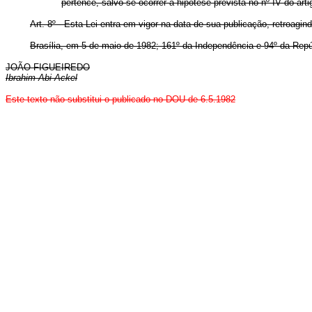
pertence, salvo se ocorrer a hipótese prevista no nº IV do artig
Art. 8º - Esta Lei entra em vigor na data de sua publicação, retroagin
Brasília, em 5 de maio de 1982; 161º da Independência e 94º da Repú
JOÃO FIGUEIREDO
Ibrahim Abi-Ackel
Este texto não substitui o publicado no DOU de 6.5.1982