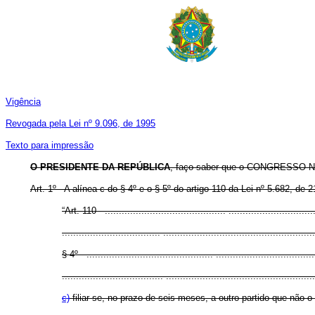
Vigência
Revogada pela Lei nº 9.096, de 1995
Texto para impressão
O PRESIDENTE DA REPÚBLICA
, faço saber que o CONGRESSO NA
Art. 1º - A alínea c do § 4º e o § 5º do artigo 110 da Lei nº 5.682, d
“Art. 110 - ........................................... ..............................
................................... ......................................................
§ 4º - ............................................. ...................................
.................................... .....................................................
c)
filiar-se, no prazo de seis meses, a outro partido que não o 