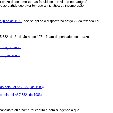
 no prazo de seis meses, as faculdades previstas no parágrafo
 ao partido que tiver tomado a iniciativa da incorporação.
de julho de 1971
, não se aplica o disposto no artigo 72 da referida Lei.
nº 5.682, de 21 de Julho de 1971, ficam dispensados dos prazos
7.332, de 1983)
.332, de 1983)
o pela Lei nº 7.332, de 1983)
 pela Lei nº 7.332, de 1983)
andidato cujo nome foi escrito e para a legenda a que