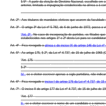
§ 5º - A partir da eleição do Diretório Nacional, escolhido em
anterior, limitada a impugnação estabelecida na alínea a à co
..................................... ....................................................
Art. 2º - Aos titulares de mandatos eletivos que usarem da faculdad
Art. 3º - O artigo 3º da Lei nº 5.782, de 6 de junho de 1972, passa a 
“Art. 3º -
No caso de incorporação de partidos, os filiados que 
estabelecidos nos artigos 1º e 2º desta Lei para se candidata
Art. 4º - Fica revogada a
alínea c do inciso IX do artigo 146 da Lei nº
Art. 5º - Ao artigo 175, § 2º, da Lei nº 4.737, de 15 de julho de 196
“Art. 175 - ........................................ .................................
............................... ..........................................................
§ 2º - ......................................... .......................................
................................. ........................................................
IV -
se o eleitor escrever apenas a sigla partidária, não indica
Art. 6º - Fica revogado o
inciso I do artigo 176 da Lei nº 4.737, de 15
Art. 7º - O inciso II do artigo 177 da Lei nº 4.737, de 15 de julho 
“Art. 177 - ............................................. ............................
.................................... .....................................................
II -
se o eleitor escrever o nome de um candidato e o número c