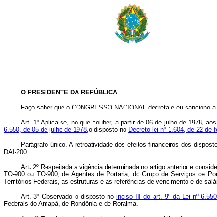
O PRESIDENTE DA REPÚBLICA
Faço saber que o CONGRESSO NACIONAL decreta e eu sanciono a s
Art
.
1º Aplica-se, no que couber, a partir de 06 de julho de 1978, a
6.550, de 05 de julho de 1978
,o disposto no
Decreto-lei nº 1.604, de 22 de 
Parágrafo único. A retroatividade dos efeitos financeiros dos dispo
DAI-200.
Art
.
2º Respeitada a vigência determinada no artigo anterior e conside
TO-900 ou TO-900; de Agentes de Portaria, do Grupo de Serviços de Por
Territórios Federais, as estruturas e as referências de vencimento e de sal
Art
. 3º Observado o disposto no
inciso III do art. 9º da Lei nº 6.5
Federais do Amapá, de Rondônia e de Roraima.