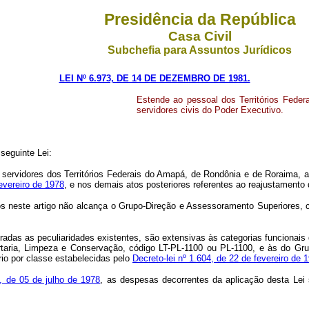
Presidência da República
Casa Civil
Subchefia para Assuntos Jurídicos
LEI Nº 6.973, DE 14 DE DEZEMBRO DE 1981.
Estende ao pessoal dos Territórios Feder
servidores civis do Poder Executivo.
eguinte Lei:
os servidores dos Territórios Federais do Amapá, de Rondônia e de Roraima, 
fevereiro de 1978
, e nos demais atos posteriores referentes ao reajustamento 
stos neste artigo não alcança o Grupo-Direção e Assessoramento Superiores,
radas as peculiaridades existentes, são extensivas às categorias funcionais 
taria, Limpeza e Conservação, código LT-PL-1100 ou PL-1100, e às do Gru
ário por classe estabelecidas pelo
Decreto-lei nº 1.604, de 22 de fevereiro de 
50, de 05 de julho de 1978
, as despesas decorrentes da aplicação desta Lei 