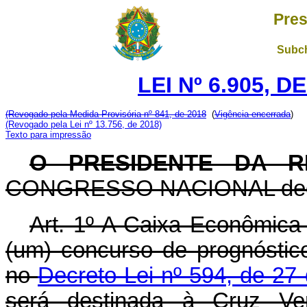
Pres
Subch
LEI Nº 6.905, D
(Revogado pela Medida Provisória nº 841, de 2018
(
Vigência encerrada
)
(Revogado pela Lei nº 13.756, de 2018)
Texto para impressão
O PRESIDENTE DA R
CONGRESSO NACIONAL decreta
Art. 1º A Caixa Econômica 
(um) concurso de prognóstic
no
Decreto-Lei nº 594, de 27
será destinada à Cruz Verm