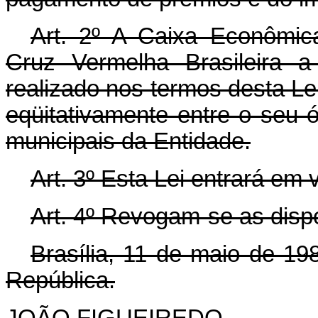
Art. 2º A Caixa Econômic
Cruz Vermelha Brasileira a
realizado nos termos desta Lei
eqüitativamente entre o seu ór
municipais da Entidade.
Art. 3º Esta Lei entrará em 
Art. 4º Revogam-se as disp
Brasília, 11 de maio de 19
República.