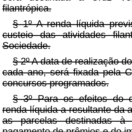
filantrópica.
§ 1º A renda líquida previ
custeio das atividades fila
Sociedade.
§ 2º A data de realização do
cada ano, será fixada pela 
concursos programados.
§ 3º Para os efeitos do d
renda líquida a resultante da
as parcelas destinadas à
pagamento de prêmios e do im