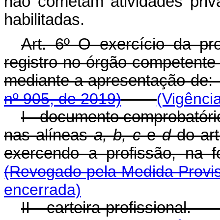
não cometam atividades priv
habilitadas.
Art. 6º O exercício da pr
registro no órgão competente 
mediante a apresentação d
nº 905, de 2019)
(Vigênci
I - documento comprobatóri
nas alíneas
a, b, c
e
d
do ar
exercendo a profissão, na 
(Revogado pela Medida Provis
encerrada)
II - carteira profissiona