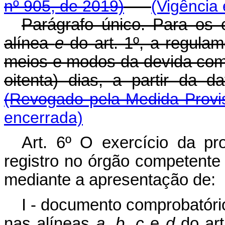
nº 905, de 2019)
(Vigência
Parágrafo único. Para os c
alínea
e
do art. 1º, a regula
meios e modos da devida com
oitenta) dias, a partir da
(Revogado pela Medida Provis
encerrada)
Art. 6º O exercício da pr
registro no órgão competente 
mediante a apresentação de
I - documento comprobatóri
nas alíneas
a, b, c
e
d
do ar