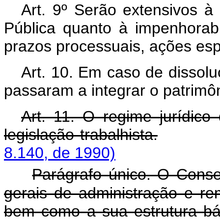
Art. 9º Serão extensivos 
Pública quanto à impenhorabi
prazos processuais, ações espe
Art. 10. Em caso de dissol
passaram a integrar o patrimô
Art. 11. O regime jurídi
legislação trabalhista.
8.140, de 1990)
Parágrafo único. O Conse
gerais de administração e 
bem como a sua estrutura bá