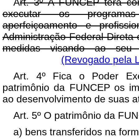
A
rt. 3º A FUNCEP terá com
executar os programas
aperfeiçoamento e profissi
Administração Federal Direta
medidas visando ao seu b
(Revogado pela L
Art. 4º Fica o Poder Exe
patrimônio da FUNCEP os im
ao desenvolvimento de suas at
Art. 5º O patrimônio da FUN
a) bens transferidos na forma