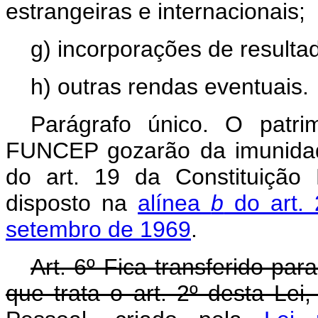
estrangeiras e internacionais;
g) incorporações de resultad
h) outras rendas eventuais.
Parágrafo único. O patr
FUNCEP gozarão da imunidad
do art. 19 da Constituição
disposto na
alínea
b
do art. 
setembro de 1969
.
Art. 6º Fica transferido pa
que trata o art. 2º desta Le