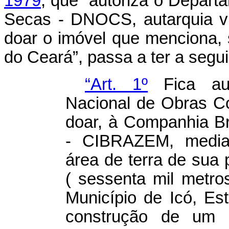
1979
, que “autoriza o Depar
Secas - DNOCS, autarquia vin
doar o imóvel que menciona, 
do Ceará”, passa a ter a segu
“Art. 1º
Fica aut
Nacional de Obras C
doar, à Companhia B
- CIBRAZEM, median
área de terra de sua
( sessenta mil metro
Município de Icó, Es
construção de um 