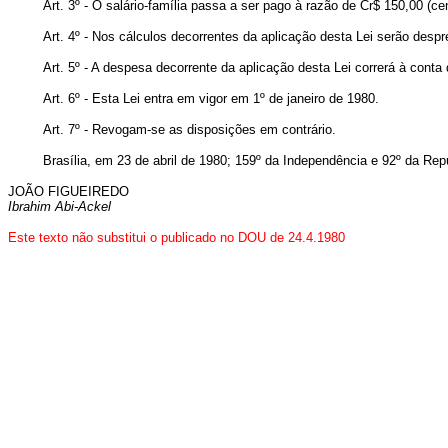
Art
. 3º - O salário-família passa a ser pago à razão de Cr$ 150,00 (c
Art
. 4º - Nos cálculos decorrentes da aplicação desta Lei serão despr
Art
. 5º - A despesa decorrente da aplicação desta Lei correrá à con
Art
. 6º - Esta Lei entra em vigor em 1º de janeiro de 1980.
Art
. 7º - Revogam-se as disposições em contrário.
Brasília, em 23 de abril de 1980; 159º da Independência e 92º da Rep
JOÃO FIGUEIREDO
Ibrahim Abi-Ackel
Este texto não substitui o publicado no DOU de 24.4.1980