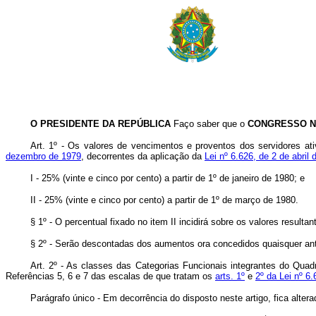
O PRESIDENTE DA REPÚBLICA
Faço saber que o
CONGRESSO N
Art
. 1º - Os valores de vencimentos e proventos dos servidores a
dezembro de 1979
, decorrentes da aplicação da
Lei nº 6.626, de 2 de abril
I - 25% (vinte e cinco por cento) a partir de 1º de janeiro de 1980; e
II - 25% (vinte e cinco por cento) a partir de 1º de março de 1980.
§ 1º - O percentual fixado no item II incidirá sobre os valores resultan
§ 2º - Serão descontadas dos aumentos ora concedidos quaisquer an
Art
. 2º - As classes das Categorias Funcionais integrantes do Qua
Referências 5, 6 e 7 das escalas de que tratam os
arts. 1º
e
2º da Lei nº 6.
Parágrafo único - Em decorrência do disposto neste artigo, fica alter