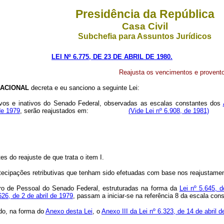
Presidência da República
Casa Civil
Subchefia para Assuntos Jurídicos
LEI Nº 6.775, DE 23 DE ABRIL DE 1980.
Reajusta os vencimentos e provento
ACIONAL
decreta e eu sanciono a seguinte Lei:
tivos e inativos do Senado Federal, observadas as escalas constantes dos
 de 1979
, serão reajustados em:
(Vide Lei nº 6.908, de 1981)
tes do reajuste de que trata o item I.
tecipações retributivas que tenham sido efetuadas com base nos reajustame
dro de Pessoal do Senado Federal, estruturadas na forma da
Lei nº 5.645, 
626, de 2 de abril de 1979
, passam a iniciar-se na referência 8 da escala con
ado, na forma do
Anexo desta Lei
, o
Anexo III da Lei nº 6.323, de 14 de abril 