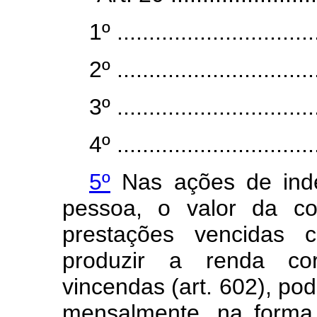
1º ................................
2º ................................
3º ................................
4º ................................
5º
Nas ações de inden
pessoa, o valor da c
prestações vencidas 
produzir a renda cor
vincendas (art. 602), p
mensalmente, na forma 