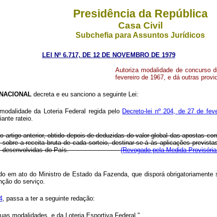
Presidência da República
Casa Civil
Subchefia para Assuntos Jurídicos
LEI Nº 6.717, DE 12 DE NOVEMBRO DE 1979
Autoriza modalidade de concurso de
fevereiro de 1967, e dá outras provi
NACIONAL
decreta e eu sanciono a seguinte Lei:
 modalidade da Loteria Federal regida pelo
Decreto-lei nº 204, de 27 de fev
ante rateio.
a o artigo anterior, obtido depois de deduzidas do valor global das apostas
 sobre a receita bruta de cada sorteio, destinar-se-á às aplicações previst
regiões menos desenvolvidas do País.
(Revogado pela Medida Provisória
do em ato do Ministro de Estado da Fazenda, que disporá obrigatoriamente s
nção do serviço.
4
, passa a ter a seguinte redação:
suas modalidades, e da Loteria Esportiva Federal."