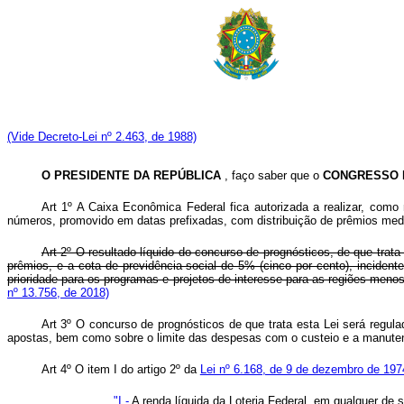
(Vide Decreto-Lei nº 2.463, de 1988)
O PRESIDENTE DA REPÚBLICA
, faço saber que o
CONGRESSO 
Art 1º A Caixa Econômica Federal fica autorizada a realizar, como
números, promovido em datas prefixadas, com distribuição de prêmios medi
Art 2º O resultado líquido do concurso de prognósticos, de que trat
prêmios, e a cota de previdência social de 5% (cinco por cento), incidente
prioridade para os programas e projetos de interesse para as 
nº 13.756, de 2018)
Art 3º O concurso de prognósticos de que trata esta Lei será regula
apostas, bem como sobre o limite das despesas com o custeio e a manute
Art 4º O item I do artigo 2º da
Lei nº 6.168, de 9 de dezembro de 197
"I -
A renda líquida da Loteria Federal, em qualquer de 