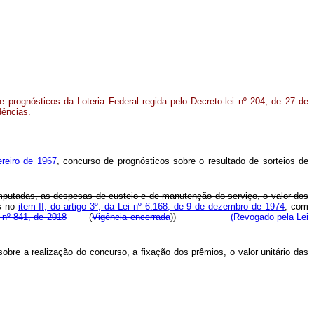
 prognósticos da Loteria Federal regida pelo Decreto-lei nº 204, de 27 de
dências.
ereiro de 1967
, concurso de prognósticos sobre o resultado de sorteios de
 computadas, as despesas de custeio e de manutenção do serviço, o valor dos
as no
item II, do artigo 3º, da Lei nº 6.168, de 9 de dezembro de 1974
, com
 nº 841, de 2018
(
Vigência encerrada
))
(Revogado pela Lei
obre a realização do concurso, a fixação dos prêmios, o valor unitário das