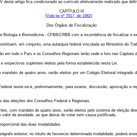
V deste artigo fica condicionado ao currículo efetivamente realizado que defin
CAPÍTULO III
(Vide lei nº 7017, de 1982)
Dos Órgãos de Fiscalização
e Biologia e Biomedicina - CFBB/CRBB com a incumbência de fiscalizar o exe
onstituem, em conjunto, uma autarquia federal vinculada ao Ministério do Tra
ição em todo o País e os Conselhos Regionais terão sede e foro nas Capitais do
e respectivos suplentes eleitos pela forma estabelecida nesta Lei.
andato de quatro anos, serão eleitos por um Colégio Eleitoral integrado d
deral reunir-se-á, preliminarmente, para exame, discussão, aprovação e reg
as das eleições dos Conselhos Federal e Regionais.
s, com mandato de quatro anos, serão eleitos pelo sistema de eleição direta,
valor da anuidade, ao que deixar de votar sem causa justificada.
roporcional das duas modalidades.
ágrafo anterior, no intuito de favorecer determinada modalidade, poderá ensej