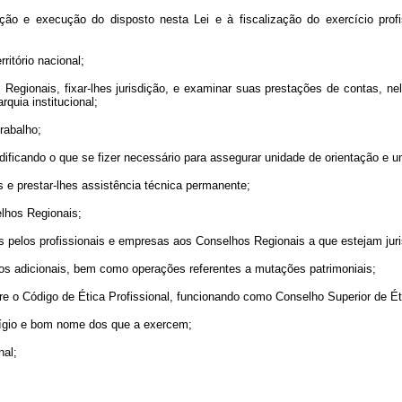
ação e execução do disposto nesta Lei e à fiscalização do exercício profi
rritório nacional;
os Regionais, fixar-lhes jurisdição, e examinar suas prestações de contas, 
rquia institucional;
rabalho;
ficando o que se fizer necessário para assegurar unidade de orientação e u
s e prestar-lhes assistência técnica permanente;
elhos Regionais;
os pelos profissionais e empresas aos Conselhos Regionais a que estejam jur
itos adicionais, bem como operações referentes a mutações patrimoniais;
re o Código de Ética Profissional, funcionando como Conselho Superior de Éti
stígio e bom nome dos que a exercem;
nal;
;