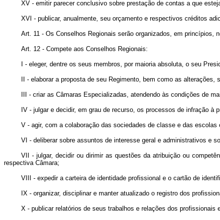
XV - emitir parecer conclusivo sobre prestação de contas a que estej
XVI - publicar, anualmente, seu orçamento e respectivos créditos adic
Art. 11 - Os Conselhos Regionais serão organizados, em princípios, 
Art. 12 - Compete aos Conselhos Regionais:
I - eleger, dentre os seus membros, por maioria absoluta, o seu Presi
II - elaborar a proposta de seu Regimento, bem como as alterações,
III - criar as Câmaras Especializadas, atendendo às condições de maio
IV - julgar e decidir, em grau de recurso, os processos de infração 
V - agir, com a colaboração das sociedades de classe e das escolas 
VI - deliberar sobre assuntos de interesse geral e administrativos 
VII - julgar, decidir ou dirimir as questões da atribuição ou comp
respectiva Câmara;
VIII - expedir a carteira de identidade profissional e o cartão de ide
IX - organizar, disciplinar e manter atualizado o registro dos profiss
X - publicar relatórios de seus trabalhos e relações dos profissionais 