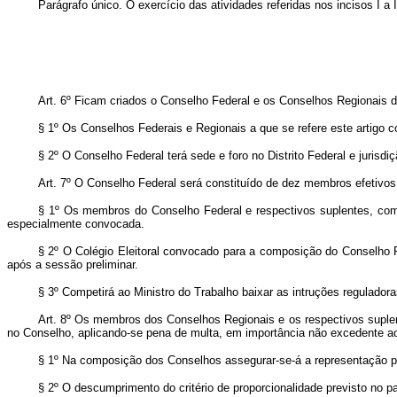
Parágrafo único. O exercício das atividades referidas nos incisos I a I
Art. 6º Ficam criados o Conselho Federal e os Conselhos Regionais d
§ 1º Os Conselhos Federais e Regionais a que se refere este artigo c
§ 2º O Conselho Federal terá sede e foro no Distrito Federal e jurisd
Art. 7º O Conselho Federal será constituído de dez membros efetivos 
§ 1º Os membros do Conselho Federal e respectivos suplentes, com m
especialmente convocada.
§ 2º O Colégio Eleitoral convocado para a composição do Conselho Fe
após a sessão preliminar.
§ 3º Competirá ao Ministro do Trabalho baixar as intruções regulador
Art. 8º Os membros dos Conselhos Regionais e os respectivos suplente
no Conselho, aplicando-se pena de multa, em importância não excedente ao 
§ 1º Na composição dos Conselhos assegurar-se-á a representação p
§ 2º O descumprimento do critério de proporcionalidade previsto no par