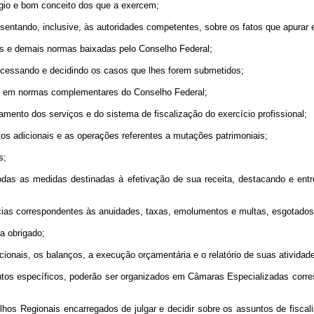
tígio e bom conceito dos que a exercem;
epresentando, inclusive, às autoridades competentes, sobre os fatos que apura
ões e demais normas baixadas pelo Conselho Federal;
ocessando e decidindo os casos que lhes forem submetidos;
ei e em normas complementares do Conselho Federal;
mento dos serviços e do sistema de fiscalização do exercício profissional;
itos adicionais e as operações referentes a mutações patrimoniais;
s;
odas as medidas destinadas à efetivação de sua receita, destacando e entr
ncias correspondentes às anuidades, taxas, emolumentos e multas, esgotado
a obrigado;
cionais, os balanços, a execução orçamentária e o relatório de suas atividad
untos específicos, poderão ser organizados em Câmaras Especializadas cor
os Regionais encarregados de julgar e decidir sobre os assuntos de fiscal