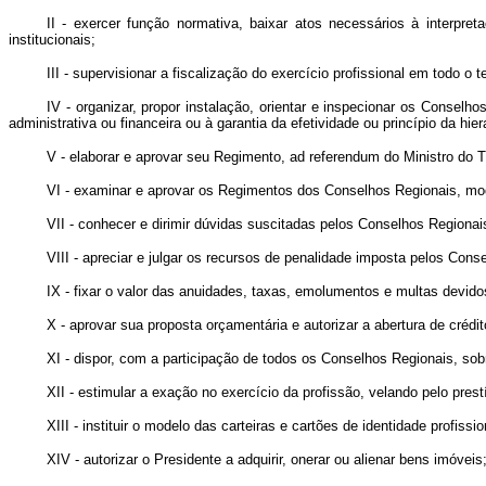
II - exercer função normativa, baixar atos necessários à interpret
institucionais;
III - supervisionar a fiscalização do exercício profissional em todo o te
IV - organizar, propor instalação, orientar e inspecionar os Conselh
administrativa ou financeira ou à garantia da efetividade ou princípio da hiera
V - elaborar e aprovar seu Regimento, ad referendum do Ministro do T
VI - examinar e aprovar os Regimentos dos Conselhos Regionais, modi
VII - conhecer e dirimir dúvidas suscitadas pelos Conselhos Regionai
VIII - apreciar e julgar os recursos de penalidade imposta pelos Cons
IX - fixar o valor das anuidades, taxas, emolumentos e multas devid
X - aprovar sua proposta orçamentária e autorizar a abertura de créd
XI - dispor, com a participação de todos os Conselhos Regionais, sob
XII - estimular a exação no exercício da profissão, velando pelo pre
XIII - instituir o modelo das carteiras e cartões de identidade profissio
XIV - autorizar o Presidente a adquirir, onerar ou alienar bens imóveis