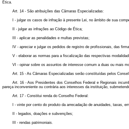
Ética.
Art. 14 - São atribuições das Câmaras Especializadas:
I - julgar os casos de infração à presente Lei, no âmbito de sua compe
II - julgar as infrações ao Código de Ética;
III - aplicar as penalidades e multas previstas;
IV - apreciar e julgar os pedidos de registro de profissionais, das fi
V - elaborar as normas para a fiscalização das respectivas modalidad
VI - opinar sobre os assuntos de interesse comum a duas ou mais m
Art. 15 - As Câmaras Especializadas serão constituídas pelos Cons
Art. 16 - Aos Presidentes dos Conselhos Federal e Regionais incum
pareça inconveniente ou contrária aos interesses da instituição, submeten
Art. 17 - Constitui renda do Conselho Federal:
I - vinte por cento do produto da arrecadação de anuidades, taxas, 
II - legados, doações e subvenções;
III - rendas patrimoniais.