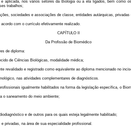
sica e aplicada, nos vários setores da Biologia ou a ela ligados, bem co
ses trabalhos;
fundações, sociedades e associações de classe, entidades autárquicas, privadas
de acordo com o currículo efetivamente realizado.
CAPÍTULO II
Da Profissão de Biomédico
res de diploma:
hecido de Ciências Biológicas, modalidade médica;
ente revalidado e registrado como equivalente ao diploma mencionado no inciso
cnológico, nas atividades complementares de diagnósticos.
rofissionais igualmente habilitados na forma da legislação específica, o Bio
para o saneamento do meio ambiente;
diodiagnóstico e de outros para os quais esteja legalmente habilitado;
s e privadas, na área de sua especialidade profissional.