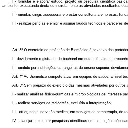
I - formular e elaborar estudo, projeto ou pesquisa científica bá
ambiente, executando direta ou indiretamente as atividades resultantes des
II - orientar, dirigir, assessorar e prestar consultoria a empresas, 
III - realizar perícias e emitir e assinar laudos técnicos e pareceres 
Art. 3º O exercício da profissão de Biomédico é privativo dos portado
I - devidamente registrado, de bacharel em curso oficialmente recon
II - emitido por instituições estrangeiras de ensino superior, devidam
Art. 4º Ao Biomédico compete atuar em equipes de saúde, a nível te
Art. 5º Sem prejuízo do exercício das mesmas atividades por outros p
I - realizar análises físico-químicas e microbiológicas de interesse 
II - realizar serviços de radiografia, excluída a interpretação;
III - atuar, sob supervisão médica, em serviços de hemoterapia, de ra
IV - planejar e executar pesquisas científicas em instituições pública