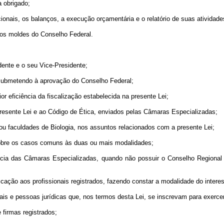
a obrigado;
ionais, os balanços, a execução orçamentária e o relatório de suas atividade
nos moldes do Conselho Federal.
dente e o seu Vice-Presidente;
 submetendo à aprovação do Conselho Federal;
r eficiência da fiscalização estabelecida na presente Lei;
à presente Lei e ao Código de Ética, enviados pelas Câmaras Especializadas;
ou faculdades de Biologia, nos assuntos relacionados com a presente Lei;
e sobre os casos comuns às duas ou mais modalidades;
etência das Câmaras Especializadas, quando não possuir o Conselho Regional
ntificação aos profissionais registrados, fazendo constar a modalidade do inte
ionais e pessoas jurídicas que, nos termos desta Lei, se inscrevam para exerce
e firmas registrados;