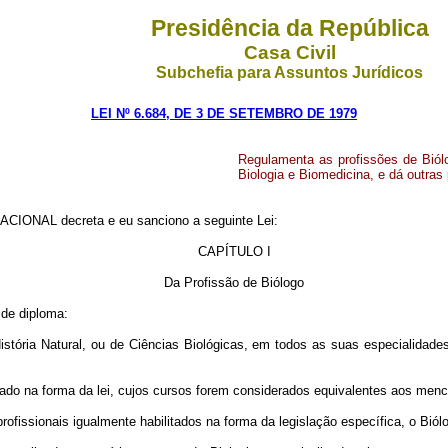
Presidência da República
Casa Civil
Subchefia para Assuntos Jurídicos
LEI Nº 6.684, DE 3 DE SETEMBRO DE 1979
Regulamenta as profissões de Biól
Biologia e Biomedicina, e dá outras
CIONAL decreta e eu sanciono a seguinte Lei:
CAPÍTULO I
Da Profissão de Biólogo
 de diploma:
istória Natural, ou de Ciências Biológicas, em todos as suas especialidade
rizado na forma da lei, cujos cursos forem considerados equivalentes aos menc
ofissionais igualmente habilitados na forma da legislação específica, o Biól