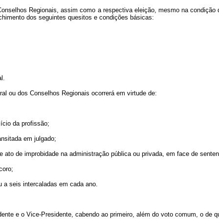
nselhos Regionais, assim como a respectiva eleição, mesmo na condição de 
chimento dos seguintes quesitos e condições básicas:
l.
al ou dos Conselhos Regionais ocorrerá em virtude de:
ício da profissão;
ansitada em julgado;
 de ato de improbidade na administração pública ou privada, em face de senten
coro;
u a seis intercaladas em cada ano.
idente e o Vice-Presidente, cabendo ao primeiro, além do voto comum, o de q