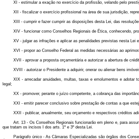
XI - estimular a exação no exercício da profissão, velando pelo pres
XII - fiscalizar o exercício profissional na área de sua jurisdição, r
XIII - cumprir e fazer cumprir as disposições desta Lei, das resoluç
XIV - funcionar como Conselhos Regionais de Ética, conhecendo, pr
XV - julgar as infrações e aplicar as penalidades previstas nesta L
XVI - propor ao Conselho Federal as medidas necessárias ao aprimora
XVII - aprovar a proposta orçamentária e autorizar a abertura de créd
XVIII - autorizar o Presidente a adquirir, onerar ou alienar bens imóvei
XIX - arrecadar anuidades, multas, taxas e emolumentos e adotar t
legal;
XX - promover, perante o juízo competente, a cobrança das importâ
XXI - emitir parecer conclusivo sobre prestação de contas a que estej
XXII - publicar, anualmente, seu orçamento e respectivos créditos adi
Art. 13 - Os Conselhos Regionais funcionarão em pleno e, para ass
que tratam os incisos I dos arts. 1º e 3º desta Lei.
Parágrafo único - As Câmaras Especializadas são órgãos dos Conselh