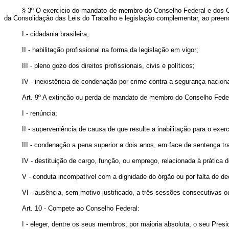
§ 3º O exercício do mandato de membro do Conselho Federal e dos Co
da Consolidação das Leis do Trabalho e legislação complementar, ao preen
I - cidadania brasileira;
II - habilitação profissional na forma da legislação em vigor;
III - pleno gozo dos direitos profissionais, civis e políticos;
IV - inexistência de condenação por crime contra a segurança naciona
Art. 9º A extinção ou perda de mandato de membro do Conselho Feder
I - renúncia;
II - superveniência de causa de que resulte a inabilitação para o exerc
III - condenação a pena superior a dois anos, em face de sentença tr
IV - destituição de cargo, função, ou emprego, relacionada à prática
V - conduta incompatível com a dignidade do órgão ou por falta de de
VI - ausência, sem motivo justificado, a três sessões consecutivas o
Art. 10 - Compete ao Conselho Federal:
I - eleger, dentre os seus membros, por maioria absoluta, o seu Pres