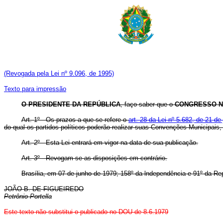
(Revogada pela Lei nº 9.096, de 1995)
Texto para impressão
O PRESIDENTE DA REPÚBLICA
, faço saber que o
CONGRESSO N
Art. 1º - Os prazos a que se refere o
art. 28 da Lei nº 5.682, de 21 de
do qual os partidos políticos poderão realizar suas Convenções Municipais,
Art. 2º - Esta Lei entrará em vigor na data de sua publicação.
Art. 3º - Revogam-se as disposições em contrário.
Brasília, em 07 de junho de 1979; 158º da lndependência e 91º da Re
JOÃO B. DE FIGUEIREDO
Petrônio Portella
Este texto não substitui o publicado no DOU de 8.6.1979