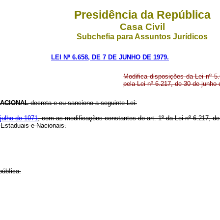
Presidência da República
Casa Civil
Subchefia para Assuntos Jurídicos
LEI Nº 6.658, DE 7 DE JUNHO DE 1979.
Modifica disposições da Lei nº 5.
pela Lei nº 6.217, de 30 de junho
ACIONAL
decreta e eu sanciono a seguinte Lei:
 julho de 1971
, com as modificações constantes do art. 1º da Lei nº 6.217, d
 Estaduais e Nacionais.
púbIica.