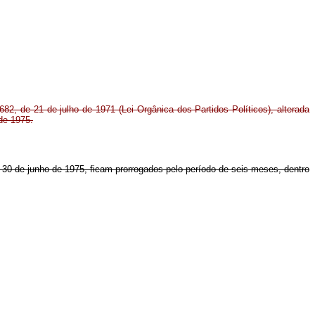
682, de 21 de julho de 1971 (Lei Orgânica dos Partidos Políticos), alterada
 de 1975.
e 30 de junho de 1975, ficam prorrogados pelo período de seis meses, dentro