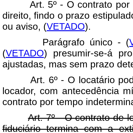
Art. 5º - O contrato por t
direito, findo o prazo estipul
ou aviso, (
VETADO
).
Parágrafo único - (
(
VETADO
) presumir-se-á pr
ajustadas, mas sem prazo det
Art. 6º - O locatário pode,
locador, com antecedência mín
contrato por tempo indetermin
Art. 7º - O contrato de 
fiduciário termina com a ext