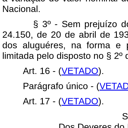
Nacional.
§ 3º - Sem prejuízo do di
24.150, de 20 de abril de 19
dos aluguéres, na forma e p
limitada pelo disposto no § 2º 
Art. 16 - (
VETADO
).
Parágrafo único - (
VETA
Art. 17 - (
VETADO
).
S
Dos Deveres do 