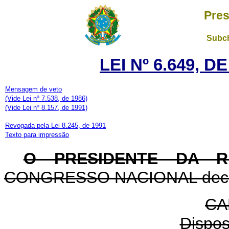
Pres
Subch
LEI Nº 6.649, D
Mensagem de veto
(Vide Lei nº 7.538, de 1986)
(Vide Lei nº 8.157, de 1991)
Revogada pela Lei 8.245, de 1991
Texto para impressão
O PRESIDENTE DA R
CONGRESSO NACIONAL decreta
CA
Dispos