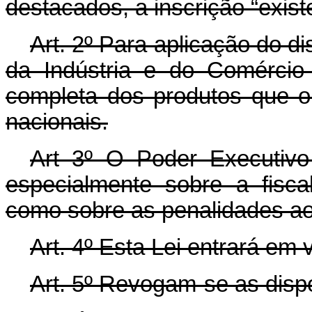
destacados, a inscrição “exist
Art. 2º Para aplicação do dis
da Indústria e do Comércio 
completa dos produtos que o 
nacionais.
Art 3º O Poder Executivo
especialmente sobre a fisc
como sobre as penalidades aos
Art. 4º Esta Lei entrará em 
Art. 5º Revogam-se as disp