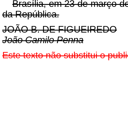
Brasília, em 23 de março d
da República.
JOÃO B. DE FIGUEIREDO
João Camilo Penna
Este texto não substitui o pu