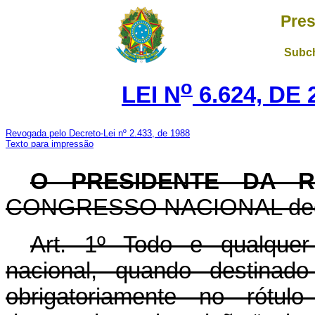
Pres
Subch
o
LEI N
6.624, DE
Revogada pelo Decreto-Lei nº 2.433, de 1988
Texto para impressão
O PRESIDENTE DA R
CONGRESSO NACIONAL decreta
Art. 1º Todo e qualquer
nacional, quando destinado
obrigatoriamente no rótu