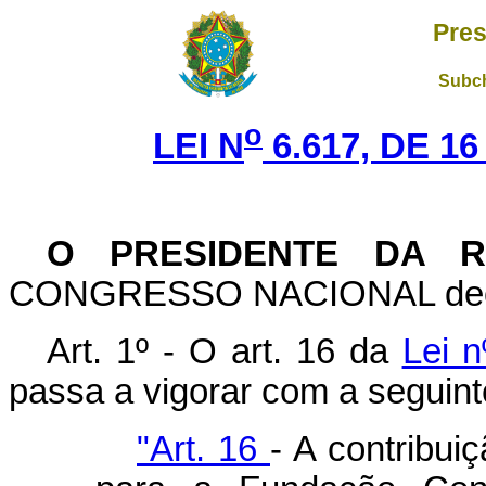
Pres
Subch
o
LEI N
6.617, DE 1
O PRESIDENTE DA R
CONGRESSO NACIONAL decreta
Art
. 1º - O art. 16 da
Lei n
passa a vigorar com a seguint
"Art. 16
- A contribui