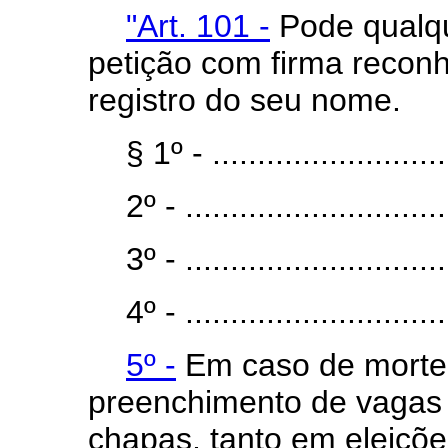
"Art. 101 -
Pode qualqu
petição com firma recon
registro do seu nome.
§ 1º - ...........................
2º - ..............................
3º - ..............................
4º - ..............................
5º -
Em caso de morte, 
preenchimento de vagas 
chapas, tanto em eleiçõe