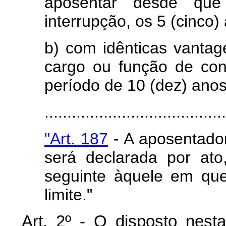
aposentar desde que
interrupção, os 5 (cinco)
b) com idênticas vantag
cargo ou função de co
período de 10 (dez) anos
........................................
"Art. 187
- A aposentador
será declarada por ato
seguinte àquele em que 
limite."
Art
. 2º - O disposto nest