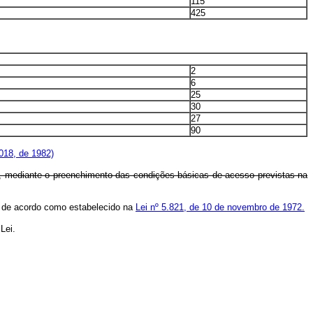
115
425
2
6
25
30
27
90
018, de 1982)
vo, mediante o preenchimento das condições básicas de acesso previstas na
as de acordo como estabelecido na
Lei nº 5.821, de 10 de novembro de 1972.
Lei.