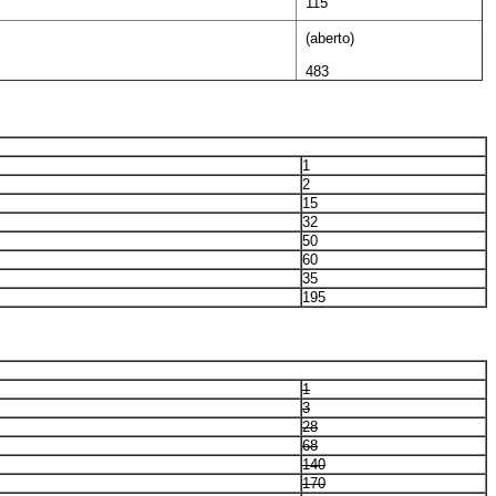
115
(aberto)
483
1
2
15
32
50
60
35
195
1
3
28
68
140
170