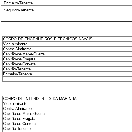
Primeiro-Tenente ....................................................................................
Segundo-Tenente ....................................................................................
CORPO DE ENGENHEIROS E TÉCNICOS NAVAIS
Vice-almirante ........................................................................................
Contra-Almirante .....................................................................................
Capitão-de-Mar-e-Guerra ..........................................................................
Capitão-de-Fragata ..................................................................................
Capitão-de-Corveta ..................................................................................
Capitão-Tenente ......................................................................................
Primeiro-Tenente .....................................................................................
CORPO DE INTENDENTES DA MARINHA
Vice-almirante ........................................................................................
Contra-Almirante .....................................................................................
Capitão-de-Mar-e-Guerra ..........................................................................
Capitão-de-Fragata ..................................................................................
Capitão-de-Corveta ..................................................................................
Capitão-Tenente ......................................................................................