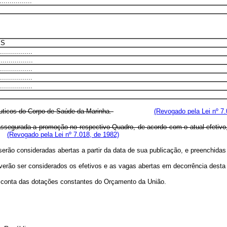
...............
IS
...............
...............
...............
...............
...............
cêuticos do Corpo de Saúde da Marinha.
(Revogado pela Lei nº 7.
é assegurada a promoção no respectivo Quadro, de acordo com o atual efeti
(Revogado pela Lei nº 7.018, de 1982)
º serão consideradas abertas a partir da data de sua publicação, e preenchid
deverão ser considerados os efetivos e as vagas abertas em decorrência desta 
 à conta das dotações constantes do Orçamento da União.