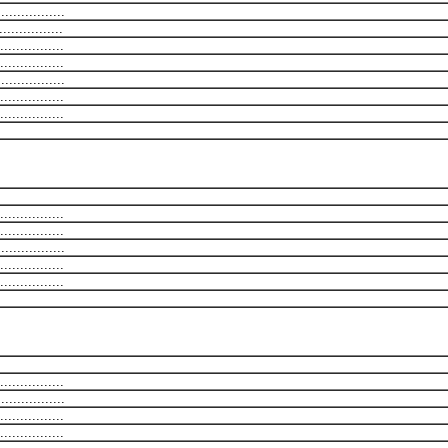
................
...............
...............
...............
...............
...............
...............
...............
...............
...............
...............
...............
...............
...............
...............
...............