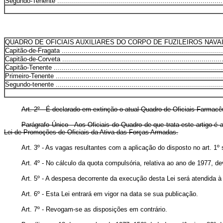
Segundo-Tenente ....................................................................................
QUADRO DE OFICIAIS AUXILIARES DO CORPO DE FUZILEIROS NAVA
Capitão-de-Fragata ..................................................................................
Capitão-de-Corveta ..................................................................................
Capitão-Tenente ......................................................................................
Primeiro-Tenente .....................................................................................
Segundo-tenente .....................................................................................
Art. 2º - É declarado em extinção o atual Quadro de Oficiais Farma
Parágrafo Único - Aos Oficiais do Quadro de que trata este artigo 
Lei de Promoções de Oficiais da Ativa das Forças Armadas.
Art. 3º - As vagas resultantes com a aplicação do disposto no art. 1
Art. 4º - No cálculo da quota compulsória, relativa ao ano de 1977, 
Art. 5º - A despesa decorrente da execução desta Lei será atendida
Art. 6º - Esta Lei entrará em vigor na data se sua publicação.
Art. 7º - Revogam-se as disposições em contrário.