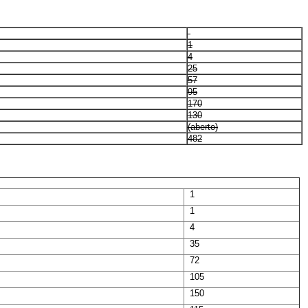
1
4
25
57
95
170
130
(aberto)
482
1
1
4
35
72
105
150