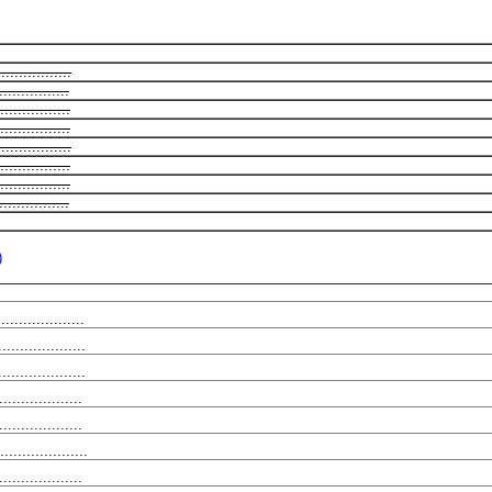
................
...............
...............
...............
...............
...............
...............
...............
)
..................
...................
...................
.................
..................
...................
..................