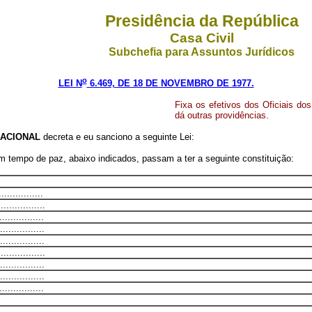
Presidência da República
Casa Civil
Subchefia para Assuntos Jurídicos
o
LEI N
6.469, DE 18 DE NOVEMBRO DE 1977.
Fixa os efetivos dos Oficiais do
dá outras providências.
ACIONAL
decreta e eu sanciono a seguinte Lei:
m tempo de paz, abaixo indicados, passam a ter a seguinte constituição:
...............
................
...............
...............
...............
...............
...............
...............
...............