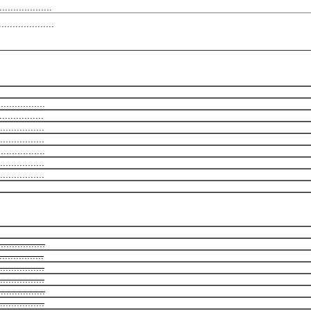
..................
..................
................
...............
...............
...............
...............
...............
...............
................
...............
...............
...............
...............
...............