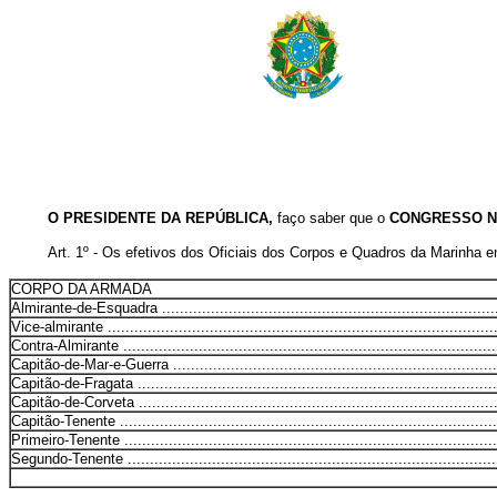
O PRESIDENTE DA REPÚBLICA,
faço saber que o
CONGRESSO N
Art. 1º - Os efetivos dos Oficiais dos Corpos e Quadros da Marinha e
CORPO DA ARMADA
Almirante-de-Esquadra ............................................................................
Vice-almirante ........................................................................................
Contra-Almirante .....................................................................................
Capitão-de-Mar-e-Guerra ..........................................................................
Capitão-de-Fragata ..................................................................................
Capitão-de-Corveta ..................................................................................
Capitão-Tenente ......................................................................................
Primeiro-Tenente .....................................................................................
Segundo-Tenente ....................................................................................