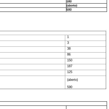
180
(aberto)
590
1
3
38
86
150
187
125
(aberto)
590