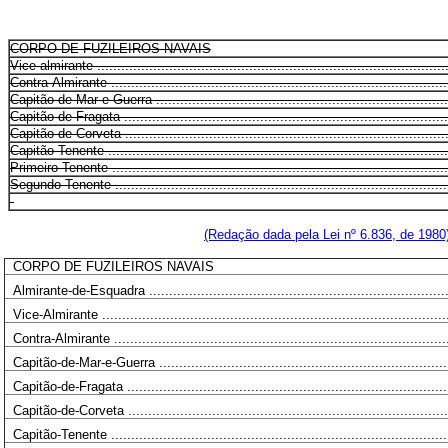
CORPO DE FUZILEIROS NAVAIS
Vice-almirante ........................................................................................
Contra-Almirante .....................................................................................
Capitão-de-Mar-e-Guerra ..........................................................................
Capitão-de-Fragata ..................................................................................
Capitão-de-Corveta ..................................................................................
Capitão-Tenente ......................................................................................
Primeiro-Tenente .....................................................................................
Segundo-Tenente ....................................................................................
(Redação dada pela Lei nº 6.836, de 1980
CORPO DE FUZILEIROS NAVAIS
Almirante-de-Esquadra ............................................................................
Vice-Almirante .......................................................................................
Contra-Almirante ....................................................................................
Capitão-de-Mar-e-Guerra ..........................................................................
Capitão-de-Fragata .................................................................................
Capitão-de-Corveta .................................................................................
Capitão-Tenente .....................................................................................