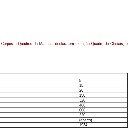
s Corpos e Quadros da Marinha, declara em extinção Quadro de Oficiais, e
5
15
26
150
320
488
600
330
(aberto)
1934