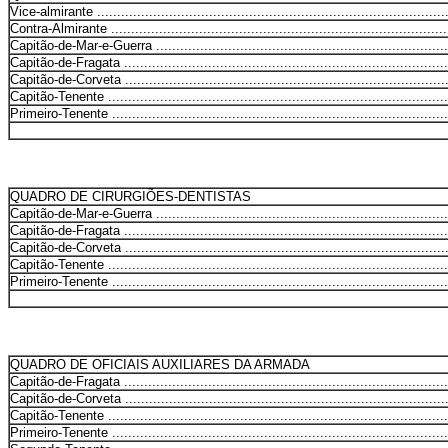
Vice-almirante ........................................................................................
Contra-Almirante .....................................................................................
Capitão-de-Mar-e-Guerra ..........................................................................
Capitão-de-Fragata ..................................................................................
Capitão-de-Corveta ..................................................................................
Capitão-Tenente ......................................................................................
Primeiro-Tenente .....................................................................................
QUADRO DE CIRURGIÕES-DENTISTAS
Capitão-de-Mar-e-Guerra ..........................................................................
Capitão-de-Fragata ..................................................................................
Capitão-de-Corveta ..................................................................................
Capitão-Tenente ......................................................................................
Primeiro-Tenente .....................................................................................
QUADRO DE OFICIAIS AUXILIARES DA ARMADA
Capitão-de-Fragata ..................................................................................
Capitão-de-Corveta ..................................................................................
Capitão-Tenente ......................................................................................
Primeiro-Tenente .....................................................................................