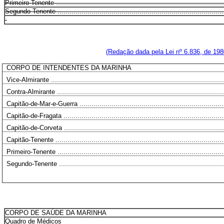
Primeiro-Tenente .....................................................................................
Segundo-Tenente ....................................................................................
(Redação dada pela Lei nº 6.836, de 198
CORPO DE INTENDENTES DA MARINHA
Vice-Almirante .......................................................................................
Contra-Almirante ....................................................................................
Capitão-de-Mar-e-Guerra ..........................................................................
Capitão-de-Fragata .................................................................................
Capitão-de-Corveta .................................................................................
Capitão-Tenente .....................................................................................
Primeiro-Tenente ....................................................................................
Segundo-Tenente ....................................................................................
CORPO DE SAÚDE DA MARINHA
Quadro de Médicos