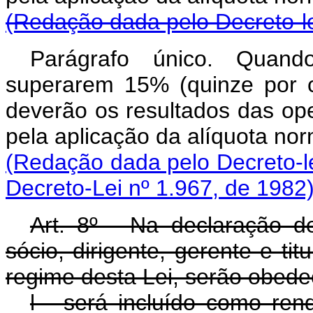
(Redação dada pelo Decreto-le
Parágrafo único. Quand
superarem 15% (quinze por ce
deverão os resultados das op
pela aplicação da alíquota
(Redação dada pelo Decreto-le
Decreto-Lei nº 1.967, de 1982
Art. 8º - Na declaração d
sócio, dirigente, gerente e t
regime desta Lei, serão obede
l - será incluído como re