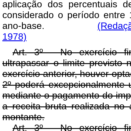
aplicação dos percentuais d
considerado o período entre
ano-base.
(Redaçã
1978)
Art. 3º - No exercício f
ultrapassar o limite previsto 
exercício anterior, houver opta
2º poderá excepcionalmente uti
mediante o pagamento do impo
a receita bruta realizada no
montante.
Art. 3º - No exercício f