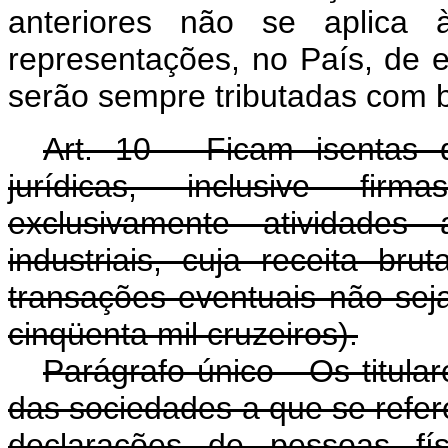
anteriores não se aplica à
representações, no País, de 
serão sempre tributadas com b
Art. 10 - Ficam isentas
jurídicas, inclusive firm
exclusivamente atividades 
industriais, cuja receita bru
transações eventuais não sej
cinqüenta mil cruzeiros).
Parágrafo único - Os titula
das sociedades a que se refere
declarações de pessoas fís