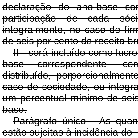
declaração do ano-base cor
participação de cada só
integralmente, no caso de fir
de seis por cento da receita b
II - será incluído como lucr
base correspondente, co
distribuído, porporcionalmen
caso de sociedade, ou integra
um percentual mínimo de seis
base.
Parágrafo único - As quan
estão sujeitas à incidência do