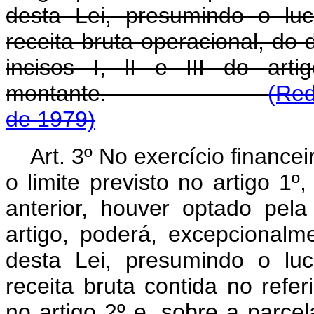
desta Lei, presumindo o lu
receita bruta operacional, do 
incisos I, lI e III do art
montante.
(Red
de 1979)
Art. 3º No exercício finance
o limite previsto no artigo 1º
anterior, houver optado pela
artigo, poderá, excepcionalmen
desta Lei, presumindo o lu
receita bruta contida no referi
no artigo 2º e, sobre a parce