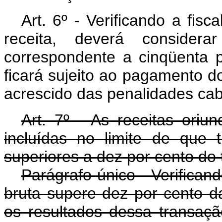
Art. 6º - Verificando a fis
receita, deverá consider
correspondente a cinqüenta p
ficará sujeito ao pagamento do
acrescido das penalidades cab
Art. 7º - As receitas oriu
incluídas no limite de que 
superiores a dez por cento do t
Parágrafo único - Verifican
bruta supere dez por cento da
os resultados dessa transaçã