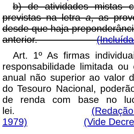
b) de atividades mistas 
previstas na letra
a
, as prov
desde que haja preponderância
anterior.
(Incluíd
Art. 1º As firmas individ
responsabilidade limitada ou
anual não superior ao valor 
do Tesouro Nacional, poderã
de renda com base no luc
lei.
(Redação 
1979)
(Vide Decre