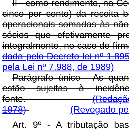
Il - como rendimento, na Cé
cinco por cento) da receita b
operacionais somadas às não o
sócios que efetivamente pr
integralmente, no caso
dada pelo Decreto-lei nº 1.89
pela Lei nº 7.988, de 1989)
Parágrafo único - As quan
estão sujeitas à incid
fonte.
(Redação
1978)
(Revogado pel
Art. 9º - A tributação ba