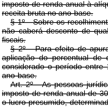
imposto de renda anual à alí
receita bruta no ano-base.
§ 1º - Sobre os recolhimen
não caberá desconto de qualq
fiscais.
§ 2º - Para efeito de apur
aplicação do percentual de 
considerado o período entre
ano-base.
Art. 2º - As pessoas jurídi
imposto de renda anual de 30%
o lucro presumido, determina