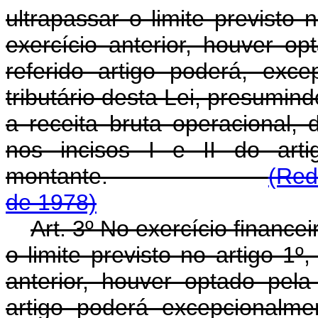
ultrapassar o limite previsto 
exercício anterior, houver op
referido artigo poderá, exce
tributário desta Lei, presumin
a receita bruta operacional, 
nos incisos I e II do art
montante.
(Red
de 1978)
Art. 3º No exercício finance
o limite previsto no artigo 1º
anterior, houver optado pela
artigo poderá excepcionalment