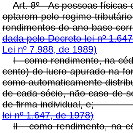
Art. 8º - As pessoas físicas
optarem pelo regime tributário
rendimentos do ano-b
dada pelo Decreto-lei nº 1.64
Lei nº 7.988, de 1989)
I - como rendimento, na cé
cento) do lucro apurado na fo
como automaticamente distribu
de cada sócio, não caso de s
de firma individua
lei nº 1.647, de 1978)
II - como rendimento, na 