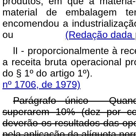
produtos, em que a matéria-
material de embalagem te
encomendou a industrialização 
ou
(Redação dada p
lI - proporcionalmente à re
a receita bruta operacional pr
do § 1º do artigo 1
nº 1706, de 1979)
Parágrafo único - Quand
superarem 10% (dez por cen
deverão os resultados das op
pela aplicação da alíquota