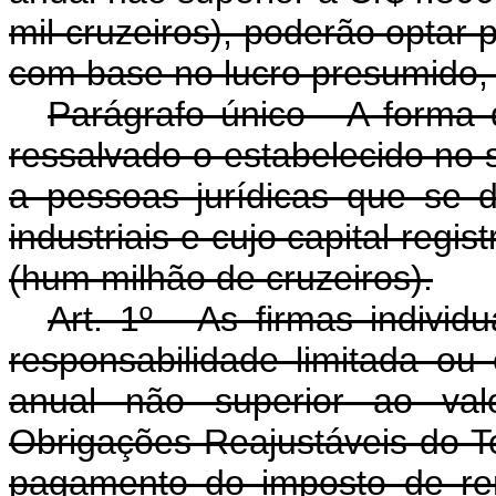
mil cruzeiros), poderão optar
com base no lucro presumido, 
Parágrafo único - A forma d
ressalvado o estabelecido no s
a pessoas jurídicas que se 
industriais e cujo capital reg
(hum milhão de cruzeiros).
Art. 1º - As firmas indivi
responsabilidade limitada ou
anual não superior ao val
Obrigações Reajustáveis do T
pagamento do imposto de re