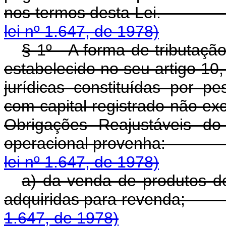
nos termos desta 
lei nº 1.647, de 1978)
§ 1º - A forma de tributaçã
estabelecido no seu artigo 10
jurídicas constituídas por pe
com capital registrado não exc
Obrigações Reajustáveis do
operacional prove
lei nº 1.647, de 1978)
a) da venda de produtos d
adquiridas para re
1.647, de 1978)