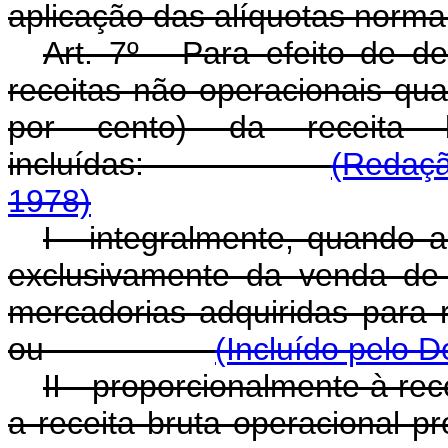
aplicação das alíquotas normai
Art. 7º - Para efeito de d
receitas não operacionais qua
por cento) da receita b
incluídas:
(Redaçã
1978)
I - integralmente, quando a
exclusivamente da venda de
mercadorias adquiridas para 
ou
(Incluído pelo D
II - proporcionalmente à re
a receita bruta operacional p