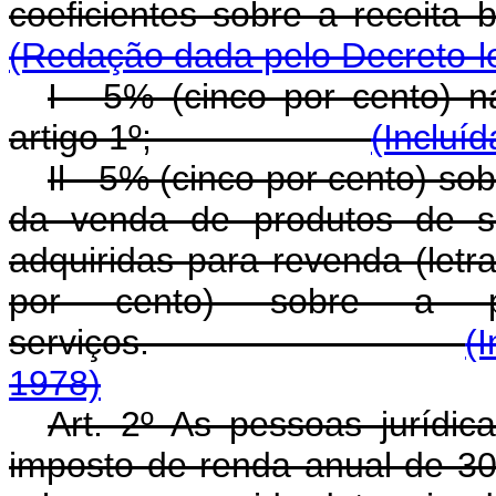
coeficientes sobre a 
(Redação dada pelo Decreto-le
I - 5% (cinco por cento) n
artigo 1º;
(Incluíd
Il - 5% (cinco por cento) so
da venda de produtos de su
adquiridas para revenda (letr
por cento) sobre a p
serviços.
(
1978)
Art. 2º As pessoas jurídic
imposto de renda anual de 30%