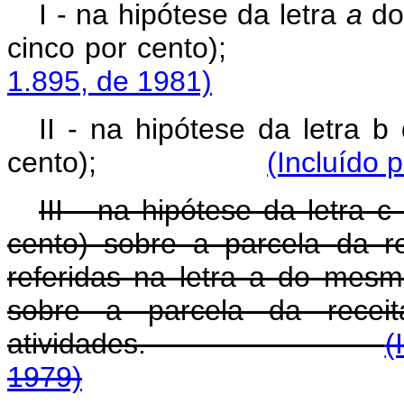
I - na hipótese da letra
a
do 
cinco por cento)
1.895, de 1981)
II - na hipótese da letra b
cento);
(Incluído 
III - na hipótese da letra 
cento) sobre a parcela da re
referidas na letra a do mes
sobre a parcela da receit
atividades.
(
1979)