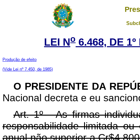
Pres
Subch
o
LEI N
6.468, DE 1
Produção de efeito
(Vide Lei nº 7.450, de 1985)
O PRESIDENTE DA REPÚ
Nacional decreta e eu sanciono
Art. 1º - As firmas indivi
responsabilidade limitada ou
anual não superior a Cr$4.800