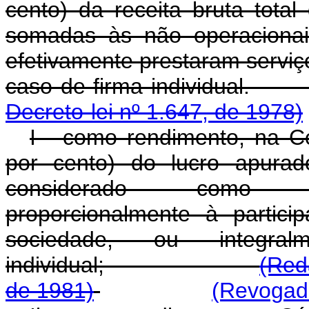
cento) da receita bruta total
somadas às não operacionais
efetivamente prestaram serviç
caso de firma in
Decreto-lei nº 1.647, de 1978)
I - como rendimento, na C
por cento) do lucro apurad
considerado como aut
proporcionalmente à partic
sociedade, ou integr
individual;
(Red
de 1981)
(Revogado