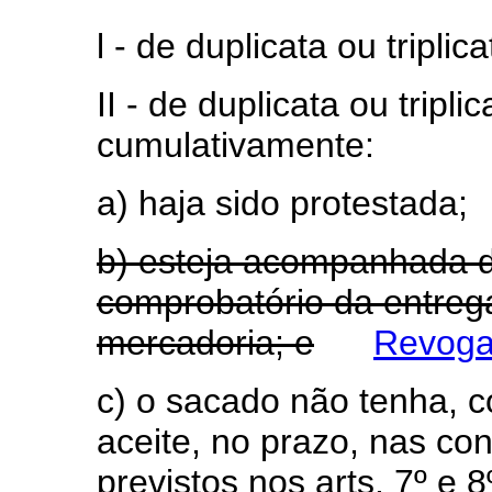
l - de duplicata ou tripli
II - de duplicata ou tripl
cumulativamente:
a) haja sido protestada;
b) esteja acompanhada 
comprobatório da entreg
mercadoria; e
Revogad
c) o sacado não tenha,
aceite, no prazo, nas co
previstos nos arts. 7º e 8