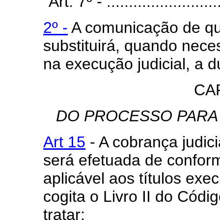
"Art. 7º - ...........................
2º -
A comunicação de que
substituirá, quando neces
na execução judicial, a d
CA
DO PROCESSO PARA
Art 15
- A cobrança judicia
será efetuada de confor
aplicável aos títulos exec
cogita o Livro II do Códi
tratar: