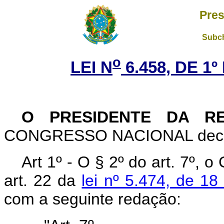
Pres
Subch
o
LEI N
6.458, DE 1
O PRESIDENTE DA R
CONGRESSO NACIONAL decreta
Art 1º - O § 2º do art. 7º, o
art. 22 da
lei nº 5.474, de 18
com a seguinte redação: