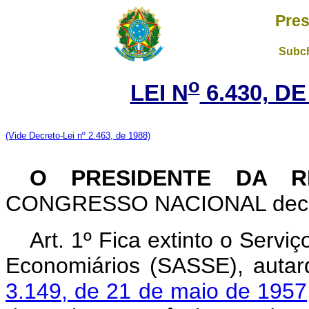
Pres
Subch
o
LEI N
6.430, DE
(V
ide Decreto-Lei nº 2.463, de 1988)
O PRESIDENTE DA R
CONGRESSO NACIONAL decreta
Art. 1º Fica extinto o Servi
Economiários (SASSE), autarq
3.149, de 21 de maio de 1957