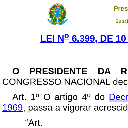
Pres
Subch
o
LEI N
6.399, DE 1
O
PRESIDENTE DA RE
CONGRESSO NACIONAL decreta
Art
. 1º O artigo 4º do
Decr
1969
, passa a vigorar acresci
“Art.