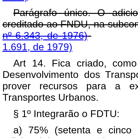
Parágrafo único. O adici
creditado ao FNDU, n
nº 6.343, de 1976)
1.691, de 1979)
Art 14. Fica criado, co
Desenvolvimento dos Transp
prover recursos para a ex
Transportes Urbanos.
§ 1º Integrarão o FDTU:
a) 75% (setenta e cinco