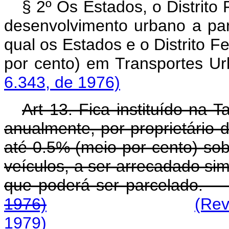
§ 2º Os Estados, o Distrito
desenvolvimento urbano a par
qual os Estados e o Distrito F
por cento) em Trans
6.343, de 1976)
Art 13. Fica instituído na 
anualmente, por proprietário 
até 0.5% (meio por cento) sob
veículos, a ser arrecadado sim
que poderá ser pa
1976)
(Rev
1979)