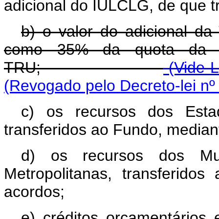
adicional do IULCLG, de que tr
b) o valor do adicional da 
como 35% da quota da Uni
TRU;
(Vide L
(Revogado pelo Decreto-lei nº
c) os recursos dos Estado
transferidos ao Fundo, median
d) os recursos dos Mun
Metropolitanas, transferido
acordos;
e) créditos orçamentários 