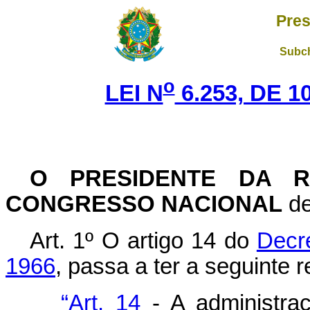
Pres
Subch
o
LEI N
6.253, DE 
O
PRESIDENTE DA R
CONGRESSO NACIONAL
de
Art. 1º O artigo 14 do
Decre
1966
, passa a ter a seguinte 
“Art. 14
- A administra