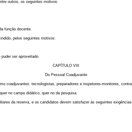
entre outros, os seguintes motivos:
 da função docente.
scindido, pelos seguintes motivos:
o puder ser aproveitado.
CAPÍTULO VIII
Do Pessoal Coadjuvante
o coadjuvantes: tecnologistas, preparadores e inspetores-monitores, contra
 quer no campo didático, quer no da pesquisa.
litares da reserva, e os candidatos devem satisfazer às seguintes exigências