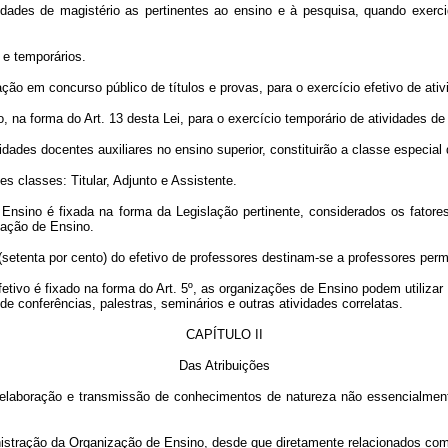
idades de magistério as pertinentes ao ensino e à pesquisa, quando exerc
 e temporários.
ção em concurso público de títulos e provas, para o exercício efetivo de ativ
 na forma do Art. 13 desta Lei, para o exercício temporário de atividades de
idades docentes auxiliares no ensino superior, constituirão a classe especial 
es classes: Titular, Adjunto e Assistente.
Ensino é fixada na forma da Legislação pertinente, considerados os fatores:
zação de Ensino.
setenta por cento) do efetivo de professores destinam-se a professores perm
efetivo é fixado na forma do Art. 5º, as organizações de Ensino podem utiliza
e conferências, palestras, seminários e outras atividades correlatas.
CAPÍTULO II
Das Atribuições
, elaboração e transmissão de conhecimentos de natureza não essencialment
istração da Organização de Ensino, desde que diretamente relacionados com 