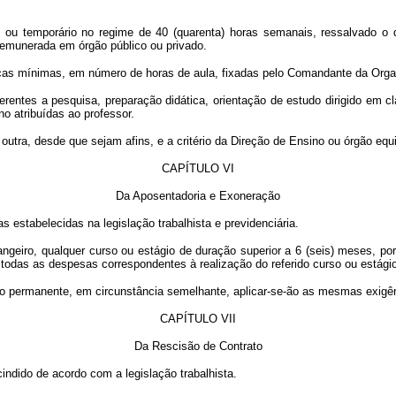
 ou temporário no regime de 40 (quarenta) horas semanais, ressalvado o d
remunerada em órgão público ou privado.
ticas mínimas, em número de horas de aula, fixadas pelo Comandante da Org
rentes a pesquisa, preparação didática, orientação de estudo dirigido em c
o atribuídas ao professor.
 outra, desde que sejam afins, e a critério da Direção de Ensino ou órgão eq
CAPÍTULO VI
Da Aposentadoria e Exoneração
 estabelecidas na legislação trabalhista e previdenciária.
angeiro, qualquer curso ou estágio de duração superior a 6 (seis) meses, por
todas as despesas correspondentes à realização do referido curso ou estági
go permanente, em circunstância semelhante, aplicar-se-ão as mesmas exigê
CAPÍTULO VII
Da Rescisão de Contrato
cindido de acordo com a legislação trabalhista.