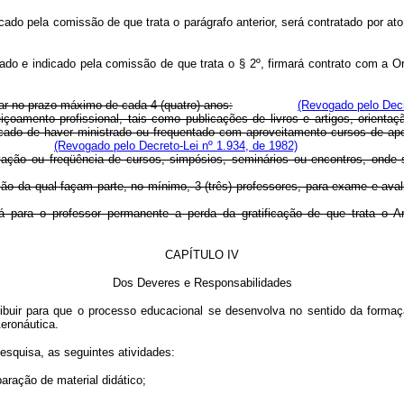
ado pela comissão de que trata o parágrafo anterior, será contratado por at
ado e indicado pela comissão de que trata o § 2º, firmará contrato com a Org
tar no prazo máximo de cada 4 (quatro) anos:
(Revogado pelo Decr
içoamento profissional, tais como publicações de livros e artigos, orient
ificado de haver ministrado ou frequentado com aproveitamento cursos de ap
(Revogado pelo Decreto-Lei nº 1.934, de 1982)
vação ou freqüência de cursos, simpósios, seminários ou encontros, onde s
a qual façam parte, no mínimo, 3 (três) professores, para exame e avalia
á para o professor permanente a perda da gratificação de que trata o Ar
CAPÍTULO IV
Dos Deveres e Responsabilidades
tribuir para que o processo educacional se desenvolva no sentido da form
eronáutica.
squisa, as seguintes atividades:
aração de material didático;