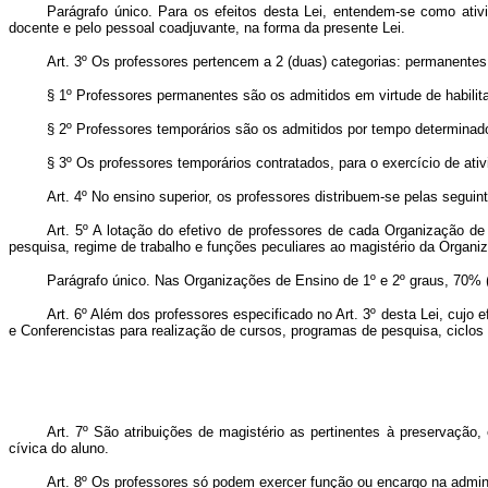
Parágrafo único. Para os efeitos desta Lei, entendem-se como ativ
docente e pelo pessoal coadjuvante, na forma da presente Lei.
Art. 3º Os professores pertencem a 2 (duas) categorias: permanentes
§ 1º Professores permanentes são os admitidos em virtude de habilita
§ 2º Professores temporários são os admitidos por tempo determinado,
§ 3º Os professores temporários contratados, para o exercício de ativ
Art. 4º No ensino superior, os professores distribuem-se pelas seguint
Art. 5º A lotação do efetivo de professores de cada Organização de 
pesquisa, regime de trabalho e funções peculiares ao magistério da Organi
Parágrafo único. Nas Organizações de Ensino de 1º e 2º graus, 70% (
Art. 6º Além dos professores especificado no Art. 3º desta Lei, cujo 
e Conferencistas para realização de cursos, programas de pesquisa, ciclos d
Art. 7º São atribuições de magistério as pertinentes à preservação
cívica do aluno.
Art. 8º Os professores só podem exercer função ou encargo na admin