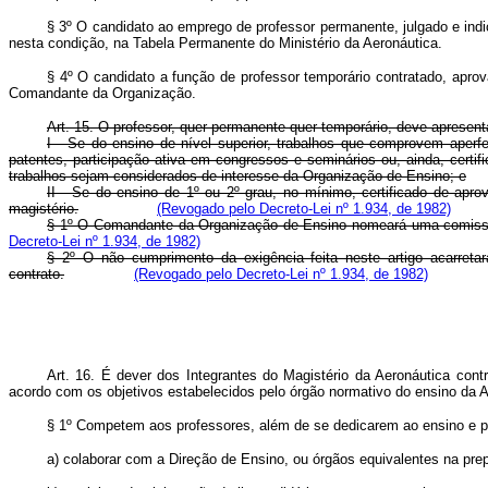
§ 3º O candidato ao emprego de professor permanente, julgado e indic
nesta condição, na Tabela Permanente do Ministério da Aeronáutica.
§ 4º O candidato a função de professor temporário contratado, aprov
Comandante da Organização.
Art. 15. O professor, quer permanente quer temporário, deve apresen
I - Se do ensino de nível superior, trabalhos que comprovem aperfe
patentes, participação ativa em congressos e seminários ou, ainda, cert
trabalhos sejam considerados de interesse da Organização de Ensino; e
II - Se do ensino de 1º ou 2º grau, no mínimo, certificado de apro
magistério.
(Revogado pelo Decreto-Lei nº 1.934, de 1982)
§ 1º O Comandante da Organização de Ensino nomeará uma comissão d
Decreto-Lei nº 1.934, de 1982)
§ 2º O não cumprimento da exigência feita neste artigo acarretar
contrato.
(Revogado pelo Decreto-Lei nº 1.934, de 1982)
Art. 16. É dever dos Integrantes do Magistério da Aeronáutica con
acordo com os objetivos estabelecidos pelo órgão normativo do ensino da A
§ 1º Competem aos professores, além de se dedicarem ao ensino e pe
a) colaborar com a Direção de Ensino, ou órgãos equivalentes na prep