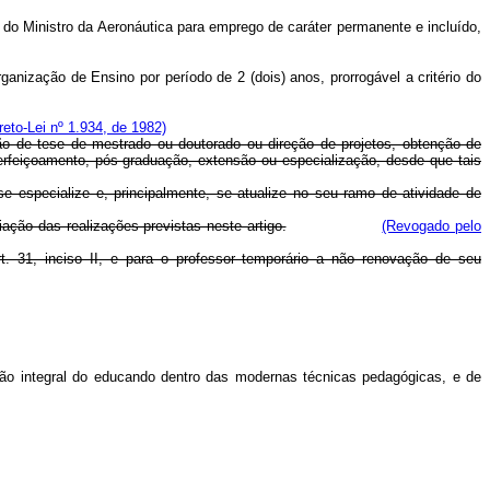
o do Ministro da Aeronáutica para emprego de caráter permanente e incluído,
anização de Ensino por período de 2 (dois) anos, prorrogável a critério do
eto-Lei nº 1.934, de 1982)
ação de tese de mestrado ou doutorado ou direção de projetos, obtenção de
erfeiçoamento, pós-graduação, extensão ou especialização, desde que tais
e especialize e, principalmente, se atualize no seu ramo de atividade de
ção das realizações previstas neste artigo.
(Revogado pelo
t. 31, inciso II, e para o professor temporário a não renovação de seu
ação integral do educando dentro das modernas técnicas pedagógicas, e de