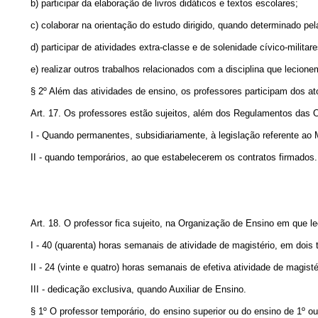
b) participar da elaboração de livros didáticos e textos escolares;
c) colaborar na orientação do estudo dirigido, quando determinado pe
d) participar de atividades extra-classe e de solenidade cívico-militare
e) realizar outros trabalhos relacionados com a disciplina que lecio
§ 2º Além das atividades de ensino, os professores participam dos 
Art. 17. Os professores estão sujeitos, além dos Regulamentos das 
I - Quando permanentes, subsidiariamente, à legislação referente ao 
II - quando temporários, ao que estabelecerem os contratos firmados.
Art. 18. O professor fica sujeito, na Organização de Ensino em que le
I - 40 (quarenta) horas semanais de atividade de magistério, em dois 
II - 24 (vinte e quatro) horas semanais de efetiva atividade de magisté
III - dedicação exclusiva, quando Auxiliar de Ensino.
§ 1º O professor temporário, do ensino superior ou do ensino de 1º o