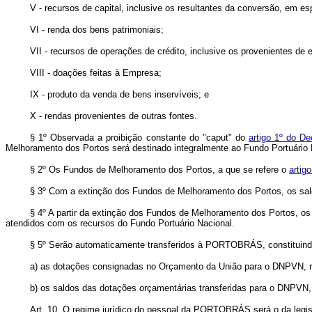
V - recursos de capital, inclusive os resultantes da conversão, em esp
VI - renda dos bens patrimoniais;
VII - recursos de operações de crédito, inclusive os provenientes de
VIII - doações feitas à Empresa;
IX - produto da venda de bens inservíveis; e
X - rendas provenientes de outras fontes.
§ 1º Observada a proibição constante do "caput" do
artigo 1º do De
Melhoramento dos Portos será destinado integralmente ao Fundo Portuário 
§ 2º Os Fundos de Melhoramento dos Portos, a que se refere o
artig
§ 3º Com a extinção dos Fundos de Melhoramento dos Portos, os saldo
§ 4º A partir da extinção dos Fundos de Melhoramento dos Portos, 
atendidos com os recursos do Fundo Portuário Nacional.
§ 5º Serão automaticamente transferidos à PORTOBRÁS, constituin
a) as dotações consignadas no Orçamento da União para o DNPVN, rel
b) os saldos das dotações orçamentárias transferidas para o DNPVN, 
Art. 10. O regime jurídico do pessoal da PORTOBRÁS será o da legisl