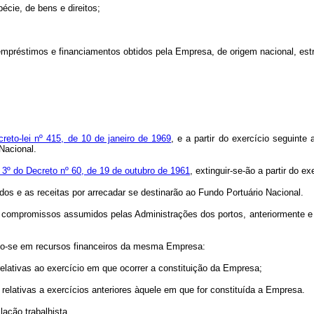
écie, de bens e direitos;
 empréstimos e financiamentos obtidos pela Empresa, de origem nacional, estr
creto-lei nº 415, de 10 de janeiro de 1969
, e a partir do exercício seguin
Nacional.
o 3º do Decreto nº 60, de 19 de outubro de 1961
, extinguir-se-ão a partir do
s e as receitas por arrecadar se destinarão ao Fundo Portuário Nacional.
os compromissos assumidos pelas Administrações dos portos, anteriormente 
do-se em recursos financeiros da mesma Empresa:
ativas ao exercício em que ocorrer a constituição da Empresa;
relativas a exercícios anteriores àquele em que for constituída a Empresa.
ação trabalhista.