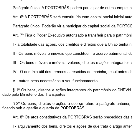
Parágrafo único. A PORTOBRÁS poderá participar de outras empresas 
Art. 6º A PORTOBRÁS será constituída com capital social inicial auto
Parágrafo único. Poderão vir a participar do capital social da PORTO
Art. 7º Fica o Poder Executivo autorizado a transferir para o patr
I - a totalidade das ações, dos créditos e direitos que a União tenha
II - Os bens móveis e imóveis que constituem o acervo patrimonial d
III - Os bens móveis e imóveis, valores, direitos e ações integrant
IV - O domínio útil dos terrenos acrescidos de marinha, resultantes
V - outros bens necessários a seu funcionamento.
§ 1º Os bens, direitos e ações integrantes do patrimônio do DNPVN
dado pelo Ministério dos Transportes.
§ 2º Os bens, direitos e ações a que se refere o parágrafo anter
ficando sob a gestão e guarda da PORTOBRÁS.
Art. 8º Os atos constitutivos da PORTOBRÁS serão precedidos das s
I - arquivamento dos bens, direitos e ações de que trata o artigo anter