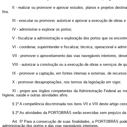
II - realizar ou promover e aprovar estudos, planos e projetos de
fins.
III - executar ou promover, autorizar e aprovar a execução de obras
IV - administrar e explorar os portos;
V - fiscalizar a administração e exploração dos portos que se encon
VI - coordenar, superintender e fiscalizar, técnica, operacional e adm
VII - promover o aproveitamento das vias navegáveis interiores, des
VIII - autorizar a construção ou a execução de obras e serviços de qu
IX - promover a captação, em fontes internas e externas, de recurso
X - promover desapropriações, nos termos da legislação em vigor;
XI - propor aos órgãos competentes da Administração Federal as me
higiene, saúde e outras atividades afins.
§ 1º A competência discriminada nos itens VII e VIII deste artigo cess
§ 2º As atividades da PORTOBRÁS serão exercidas sem prejuízo da c
Art. 5º Para a consecução de suas finalidades, a PORTOBRÁS poderá
administração dos portos e das vias navegáveis interiores.