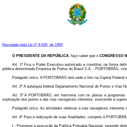
Revogada pela Lei nº 8.630, de 1993
O PRESIDENTE DA REPÚBLICA
, faço saber que o
CONGRESSO N
Art. 1º Fica o Poder Executivo autorizado a constituir, na forma def
pública denominada Empresa de Portos do Brasil S.A. - PORTOBRÁS, vincu
Parágrafo único. A PORTOBRÁS terá sede e foro na Capital Federal e
Art. 2º A autarquia federal Departamento Nacional de Portos e Vias N
Art. 3º A PORTOBRÁS, em harmonia com os planos e programas do Go
exploração dos portos e das vias navegáveis interiores, exercendo a supervi
Parágrafo único. As atividades relativas a vias navegáveis interiore
Art. 4º Para a realização de suas finalidades, compete à PORTOBRÁ
I - Promover a execução da Política Portuária Nacional, segundo diret