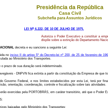
Presidência da República
Casa Civil
Subchefia para Assuntos Jurídicos
o
LEI N
6.222, DE 10 DE JULHO DE 1975.
Autoriza o Poder Executivo a constituir a e
dispõe sobre a extinção do Departamento Nacio
ACIONAL
decreta e eu sanciono a seguinte Lei:
inida no
inciso II do artigo 5º do Decreto-lei nº 200, de 25 de fevereiro de 19
lada ao Ministério dos Transportes.
 o prazo de sua duração será indeterminado.
avegáveis - DNPVN fica extinta a partir da constituição da Empresa de que tra
verno Federal, e nos limites estabelecidos por esta Lei, terá por finali
são, orientação, coordenação, controle e fiscalização sobre tais atividades.
s serão exercidas pela PORTOBRÁS, em caráter transitório, até que o Poder Ex
S:
rizes baixadas pelo Ministério dos Transportes;