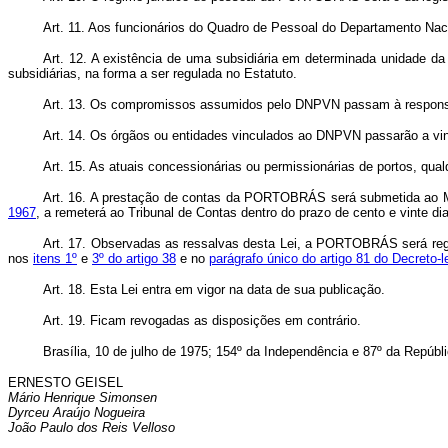
Art. 11. Aos funcionários do Quadro de Pessoal do Departamento Nac
Art. 12. A existência de uma subsidiária em determinada unidade 
subsidiárias, na forma a ser regulada no Estatuto.
Art. 13. Os compromissos assumidos pelo DNPVN passam à respons
Art. 14. Os órgãos ou entidades vinculados ao DNPVN passarão a 
Art. 15. As atuais concessionárias ou permissionárias de portos, qua
Art. 16. A prestação de contas da PORTOBRÁS será submetida ao M
1967
, a remeterá ao Tribunal de Contas dentro do prazo de cento e vinte 
Art. 17. Observadas as ressalvas desta Lei, a PORTOBRÁS será regi
nos
itens 1º
e
3º do artigo 38
e no
parágrafo único do artigo 81 do Decreto-
Art. 18. Esta Lei entra em vigor na data de sua publicação.
Art. 19. Ficam revogadas as disposições em contrário.
Brasília, 10 de julho de 1975; 154º da Independência e 87º da Repúbli
ERNESTO GEISEL
Mário Henrique Simonsen
Dyrceu Araújo Nogueira
João Paulo dos Reis Velloso