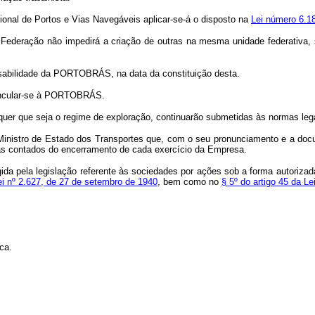
ional de Portos e Vias Navegáveis aplicar-se-á o disposto na
Lei número 6.1
da Federação não impedirá a criação de outras na mesma unidade federativ
abilidade da PORTOBRÁS, na data da constituição desta.
vincular-se à PORTOBRÁS.
lquer que seja o regime de exploração, continuarão submetidas às normas leg
inistro de Estado dos Transportes que, com o seu pronunciamento e a doc
dias contados do encerramento de cada exercício da Empresa.
da pela legislação referente às sociedades por ações sob a forma autoriza
lei nº 2.627, de 27 de setembro de 1940
, bem como no
§ 5º do artigo 45 da Le
ca.