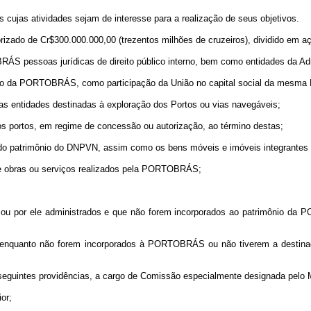
cujas atividades sejam de interesse para a realização de seus objetivos.
rizado de Cr$300.000.000,00 (trezentos milhões de cruzeiros), dividido em a
BRÁS pessoas jurídicas de direito público interno, bem como entidades da Adm
imônio da PORTOBRÁS, como participação da União no capital social da mesma
 nas entidades destinadas à exploração dos Portos ou vias navegáveis;
os portos, em regime de concessão ou autorização, ao término destas;
es do patrimônio do DNPVN, assim como os bens móveis e imóveis integrantes
 de obras ou serviços realizados pela PORTOBRÁS;
 ou por ele administrados e que não forem incorporados ao patrimônio da P
ior, enquanto não forem incorporados à PORTOBRÁS ou não tiverem a destin
eguintes providências, a cargo de Comissão especialmente designada pelo M
ior;