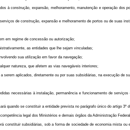
stinados à construção, expansão, melhoramento, manutenção e operação dos 
 e serviços de construção, expansão e melhoramento de portos ou de suas in
trem em regime de concessão ou autorização;
inistrativamente, as entidades que lhe sejam vinculadas;
envolvendo sua utilização em favor da navegação;
alquer natureza, que afetem as vias navegáveis interiores;
s a serem aplicados, diretamente ou por suas subsidiárias, na execução de 
didas necessárias à instalação, permanência e funcionamento de serviços d
ará quando se constituir a entidade prevista no parágrafo único do artigo 3º d
ompetência legal dos Ministérios e demais órgãos da Administração Federal
 constituir subsidiárias, sob a forma de sociedade de economia mista ou 