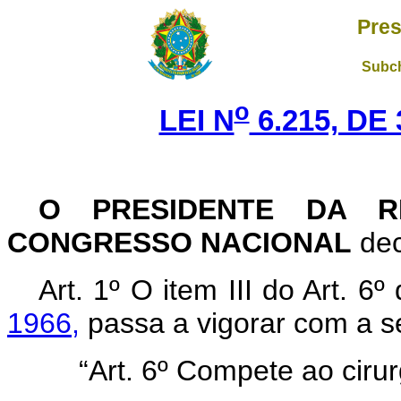
Pres
Subch
o
LEI N
6.215, DE
O PRESIDENTE DA R
CONGRESSO NACIONAL
dec
Art
. 1º O item III do Art. 6º
1966,
passa a vigorar com a s
“Art. 6º Compete ao cirur