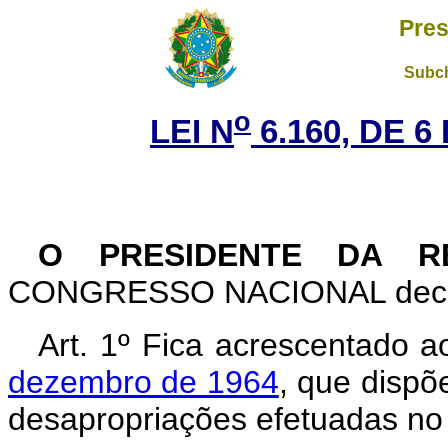
Pres
Subch
o
LEI N
6.160, DE 
O PRESIDENTE DA RE
CONGRESSO NACIONAL decreta
Art. 1º Fica acrescentado a
dezembro de 1964
, que dispõ
desapropriações efetuadas no 