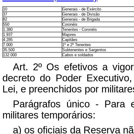
10
Generais - de Exército
37
Generais - de Divisão
82
Generais - de Brigada
550
Coronéis
1.380
Tenentes - Coronéis
1.937
Majores
4.285
Capitães
7.000
1º e 2º Tenentes
35.500
Subtenentes e Sargentos
132.000
Cabos e soldados
Art. 2º Os efetivos a vig
decreto do Poder Executivo, 
Lei, e preenchidos por militare
Parágrafos único - Para e
militares temporários:
a) os oficiais da Reserva 