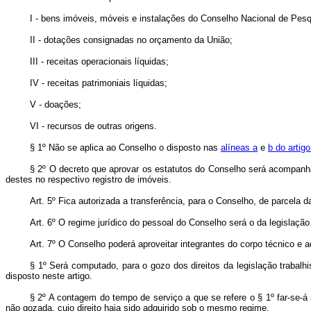
I - bens imóveis, móveis e instalações do Conselho Nacional de Pesq
II - dotações consignadas no orçamento da União;
III - receitas operacionais líquidas;
IV - receitas patrimoniais líquidas;
V - doações;
VI - recursos de outras origens.
§ 1º Não se aplica ao Conselho o disposto nas
alíneas
a
e
b
do artigo
§ 2º O decreto que aprovar os estatutos do Conselho será acompanhado
destes no respectivo registro de imóveis.
Art
. 5º Fica autorizada a transferência, para o Conselho, de parcel
Art
. 6º O regime jurídico do pessoal do Conselho será o da legislação 
Art
. 7º O Conselho poderá aproveitar integrantes do corpo técnico e 
§ 1º Será computado, para o gozo dos direitos da legislação trabalh
disposto neste artigo.
§ 2º A contagem do tempo de serviço a que se refere o § 1º far-se-á
não gozada, cujo direito haja sido adquirido sob o mesmo regime.