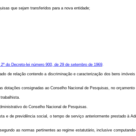
uisas que sejam transferidos para a nova entidade;
 2º do Decreto-lei número 900, de 29 de setembro de 1969
.
 de relação contendo a discriminação e caracterização dos bens imóveis de q
a das dotações consignadas ao Conselho Nacional de Pesquisas, no orçamento d
trabalhista.
administrativo do Conselho Nacional de Pesquisas.
ista e de previdência social, o tempo de serviço anteriormente prestado à A
 segundo as normas pertinentes ao regime estatutário, inclusive computando-