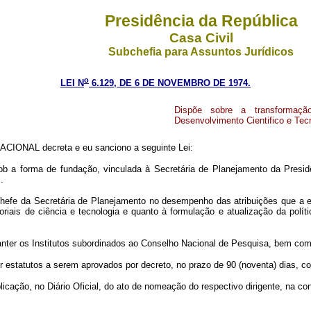
Presidência da República
Casa Civil
Subchefia para Assuntos Jurídicos
o
LEI N
6.129, DE 6 DE NOVEMBRO DE 1974.
Dispõe sobre a transformaç
Desenvolvimento Cientifico e Tec
ONAL decreta e eu sanciono a seguinte Lei:
o, sob a forma de fundação, vinculada à Secretária de Planejamento da Pres
.
o Chefe da Secretária de Planejamento no desempenho das atribuições que a 
oriais de ciência e tecnologia e quanto à formulação e atualização da polít
anter os Institutos subordinados ao Conselho Nacional de Pesquisa, bem com
por estatutos a serem aprovados por decreto, no prazo de 90 (noventa) dias, c
licação, no Diário Oficial, do ato de nomeação do respectivo dirigente, na co