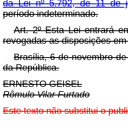
da Lei nº 5.792, de 11 de 
período indeterminado.
Art
. 2º Esta Lei entrará e
revogadas as disposições em 
Brasília, 6 de novembro de
da República.
ERNESTO GEISEL
Rômulo Vilar Furtado
Este texto não substitui o pu