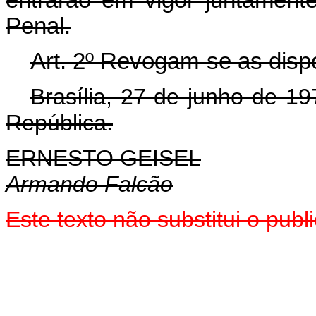
entrarão em vigor juntamen
Penal.
Art
. 2º Revogam-se as disp
Brasília, 27 de junho de 1
República.
ERNESTO GEISEL
Armando Falcão
Este texto não substitui o pu