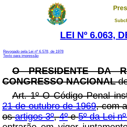
Pres
Subch
LEI Nº 6.063, 
Revogado pela Lei nº 6.578, de 1978
Texto para impressão
O PRESIDENTE DA R
CONGRESSO NACIONAL
de
Art
. 1º O Código Penal ins
21 de outubro de 1969
, com a
os
artigos 3º
,
4º
e
5º da Lei n