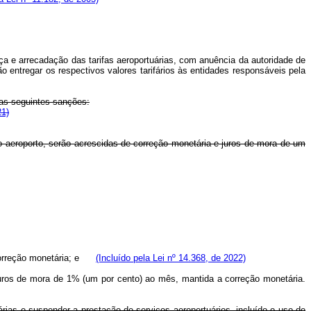
a e arrecadação das tarifas aeroportuárias, com anuência da autoridade de
 entregar os respectivos valores tarifários às entidades responsáveis pela
das seguintes sanções:
21)
do aeroporto, serão acrescidas de correção monetária e juros de mora de um
e correção monetária; e
(Incluído pela Lei nº 14.368, de 2022)
 juros de mora de 1% (um por cento) ao mês, mantida a correção monetária.
árias e suspender a prestação de serviços aeroportuários, incluído o uso de