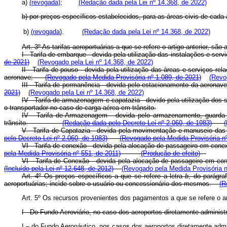
a)
(revogada)
;
(Redação dada pela Lei nº 14.368, de 2022)
b) por preços específicos estabelecidos, para as áreas civis de cad
b)
(revogada
).
(Redação dada pela Lei nº 14.368, de 2022)
Art. 3º As tarifas aeroportuárias a que se refere o artigo anterior,
I - Tarifa de embarque - devida pela utilização das instalações e 
de 2021)
(Revogado pela Lei nº 14.368, de 2022)
II - Tarifa de pouso - devida pela utilização das áreas e serviços 
aeronave;
(Revogado pela Medida Provisória nº 1.089, de 2021)
(Revo
III - Tarifa de permanência - devida pelo estacionamento da aerona
2021)
(Revogado pela Lei nº 14.368, de 2022)
IV - Tarifa de armazenagem e capatazia - devido pela utilização dos s
o transportador no caso de carga aérea em trânsito.
IV - Tarifa de Armazenagem - devida pelo armazenamento, guarda 
trânsito.
(Redação dada pelo Decreto Lei nº 2.060, de 1983)
V - Tarifa de Capatazia - devida pela movimentação e manuseio d
pelo Decreto Lei nº 2.060, de 1983)
(Revogado pela Medida Provisória nº
VI - Tarifa de conexão - devida pela alocação de passageiro em c
pela Medida Provisória nº 551, de 2011)
(Produção de efeito)
VI - Tarifa de Conexão - devida pela alocação de passageiro em con
(Incluído pela Lei nº 12.648, de 2012)
(Revogado pela Medida Provisória n
Art. 4º Os preços específicos a que se refere a letra
b
, do parágra
aeroportuárias; incide sobre o usuário ou concessionário dos mesmos.
(R
Art. 5º Os recursos provenientes dos pagamentos a que se refere o arti
I - Do Fundo Aeroviário, no caso dos aeroportos diretamente administ
I – do Fundo Aeronáutico, nos casos dos aeroportos diretam