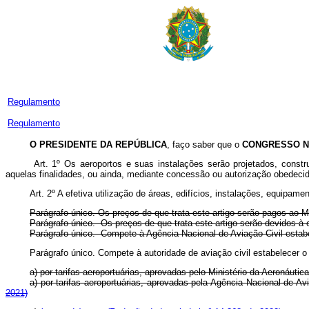
Regulamento
Regulamento
O PRESIDENTE DA REPÚBLICA
, faço saber que o
CONGRESSO N
Art. 1º Os aeroportos e suas instalações serão projetados, constr
aquelas finalidades, ou ainda, mediante concessão ou autorização obedeci
Art. 2º A efetiva utilização de áreas, edifícios, instalações, equipam
Parágrafo único. Os preços de que trata este artigo serão pagos ao M
Parágrafo único. Os preços de que trata este artigo serão devidos
Parágrafo único. Compete à Agência Nacional de Aviação Civil estab
Parágrafo único. Compete à autoridade de aviação civil estabelecer o 
a) por tarifas aeroportuárias, aprovadas pelo Ministério da Aeronáutica
a) por tarifas aeroportuárias, aprovadas pela Agência Nacional de Av
2021)