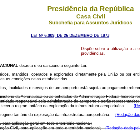
Presidência da República
Casa Civil
Subchefia para Assuntos Jurídicos
LEI Nº 6.009, DE 26 DEZEMBRO DE 1973
Dispõe sobre a utilização e a 
providências.
ACIONAL
decreta e eu sanciono a seguinte Lei:
uídos, mantidos, operados e explorados diretamente pela União ou por enti
das as condições nelas estabelecidas.
entos, facilidades e serviços de um aeroporto está sujeita ao pagamento refere
inistério da Aeronáutica ou às entidades de Administração Federal Indireta r
 à entidade responsável pela administração do aeroporto e serão represent
elecer o regime
tarifário
da
exploração da
infraestrutura
aeroportuária.
(Re
regime tarifário da exploração da infraestrutura aeroportuária.
(Redação dada
, para aplicação geral em todo o terrítório nacional;
iação Civil, para aplicação em todo o território nacional;
(Redação dada pela