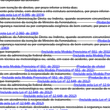
 ou explorador da aeronave.
om isenção de direitos, por prazo inferior a trinta dias;
nte pela União, com destino a infra-estrutura aeronáutica, por prazo inferior a
da pela Lei nº 6.085, de 1974)
úblicas da Administração Direta ou Indireta, quando ocorrerem circunstânc
te despacho concessivo da isenção do Ministro da Aeronáutica;
(Redação 
segurança nacional ou por comprovada exigência do bem comum; por prazo inf
eto Lei nº 2.060, de 1983)
 públicas da Administração Direta ou Indireta, quando ocorrerem circunstân
nte despacho concessivo da isenção do Ministro da Aeronáutica;
(Redação
 segurança nacional ou por comprovada exigência do bem comum; por prazo in
e 1983)
 aeronave que transporte:
(Incluído pela Medida Provisória nº 551, de 2011
 brasileiras da administração federal direta;
(Incluído pela Medida Prov
 de ordem técnica ou meteorológica ou, ainda, em caso de acidente
do pela Medida Provisória nº 551, de 2011)
(Produção de efeito)
 suas funções;
(Incluído pela Medida Provisória nº 551, de 2011)
ando em atendimento à reciprocidade de tratamento;
(Incluído pela Medida Pro
.
(Incluído pela Medida Provisória nº 551, de 2011)
(Produção de ef
aeronave que transporte:
(Incluído pela Lei nº 12.648, de 2012)
s brasileiras da administração federal direta;
(Incluído pela Lei nº 12.6
e ordem técnica ou meteorológica ou, ainda, em caso de acidente, por
(Incluído pela Lei nº 12.648, de 2012)
 suas funções;
(Incluído pela Lei nº 12.648, de 2012)
quando em atendimento à reciprocidade de tratamento;
(Incluído pela Lei nº 
ído pela Lei nº 12.648, de 2012)
ercadorias e materiais destinados a serviços necessários à segurança nacio