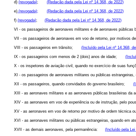
d)
(revogada)
;
(Redação dada pela Lei nº 14.368, de 2022)
e)
(revogada);
(Redação dada pela Lei nº 14.368, de 2022)
f)
(revogada)
;
(Redação dada pela Lei nº 14.368, de 2022)
VI - os passageiros de aeronaves militares e de aeronaves públicas 
VII - os passageiros de aeronaves em voo de retorno, por motivos 
VIII - os passageiros em trânsito;
(Incluído pela Lei nº 14.368, d
IX - os passageiros com menos de 2 (dois) anos de idade;
(Inclu
X - os inspetores de aviação civil, quando no exercício de suas 
XI - os passageiros de aeronaves militares ou públicas estrangeir
XII - os passageiros, quando convidados do governo brasileiro;
(
XIII - as aeronaves militares e as aeronaves públicas brasileiras d
XIV - as aeronaves em voo de experiência ou de instrução, pelo
XV - as aeronaves em voo de retorno por motivo de ordem técnic
XVI - as aeronaves militares ou públicas estrangeiras, quando em 
XVII - as demais aeronaves, pela permanência:
(Incluído pela Le