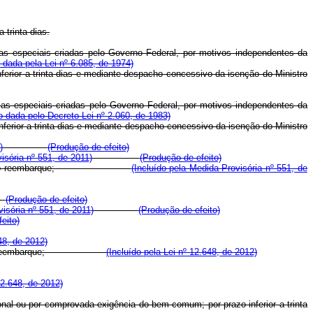
 trinta dias.
ias especiais criadas pelo Governo Federal, por motivos independentes da
dada pela Lei nº 6.085, de 1974)
erior a trinta dias e mediante despacho concessivo da isenção do Ministro
cias especiais criadas pelo Governo Federal, por motivos independentes da
 dada pelo Decreto Lei nº 2.060, de 1983)
ferior a trinta dias e mediante despacho concessivo da isenção do Ministro
)
(Produção de efeito)
isória nº 551, de 2011)
(Produção de efeito)
, por ocasião do reembarque;
(Incluído pela Medida Provisória nº 551, de
(Produção de efeito)
visória nº 551, de 2011)
(Produção de efeito)
eito)
48, de 2012)
 ocasião do reembarque;
(Incluído pela Lei nº 12.648, de 2012)
12.648, de 2012)
nal ou por comprovada exigência do bem comum; por prazo inferior a trinta