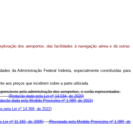
exploração dos aeroportos, das facilidades à navegação aérea e dá outras
dades da Administração Federal Indireta, especialmente constituídas para
nte aos preços que incidirem sobre a parte utilizada.
esponsáveis pela administração dos aeroportos, e serão representados:
ados:
(Redação dada pela Lei nº 14.034, de 2020)
dação dada pela Medida Provisória nº 1.089, de 2021)
 pela Lei nº 14.368, de 2022)
 Lei nº 11.182, de 2005)
(Revogada pela Medida Provisória nº 1.089, de