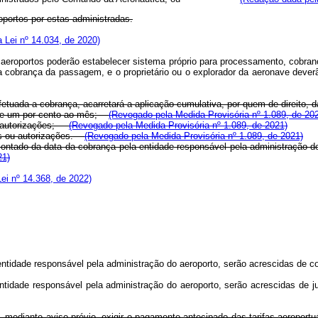
oportos por estas administradas.
 Lei nº 14.034, de 2020)
aeroportos poderão estabelecer sistema próprio para processamento, cobranç
a cobrança da passagem, e o proprietário ou o explorador da aeronave deverão
efetuada a cobrança, acarretará a aplicação cumulativa, por quem de direito, 
ra de um por cento ao mês;
(Revogado pela Medida Provisória nº 1.089, de 20
 autorizações;
(Revogado pela Medida Provisória nº 1.089, de 2021)
ões ou autorizações.
(Revogado pela Medida Provisória nº 1.089, de 2021)
, contado da data da cobrança pela entidade responsável pela administração 
21)
ei nº 14.368, de 2022)
a entidade responsável pela administração do aeroporto, serão acrescidas d
 entidade responsável pela administração do aeroporto, serão acrescidas de
 mediante aviso prévio, exigir o pagamento antecipado das tarifas aeroportu