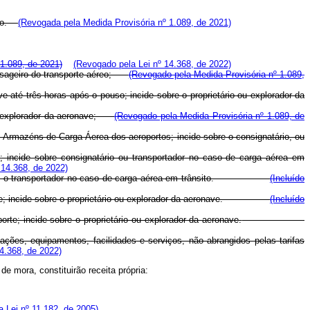
orto.
(Revogada pela Medida Provisória nº 1.089, de 2021)
1.089, de 2021)
(Revogado pela Lei nº 14.368, de 2022)
passageiro do transporte aéreo;
(Revogado pela Medida Provisória nº 1.089,
 até três horas após o pouso; incide sobre o proprietário ou explorador da
o ou explorador da aeronave;
(Revogado pela Medida Provisória nº 1.089, de
Armazéns de Carga Áerea dos aeroportos; incide sobre o consignatário, ou
 incide sobre consignatário ou transportador no caso de carga aérea em
 14.368, de 2022)
atário, ou o transportador no caso de carga aérea em trânsito.
(Incluído
sporte; incide sobre o proprietário ou explorador da aeronave.
(Incluído
te; incide sobre o proprietário ou explorador da aeronave.
alações, equipamentos, facilidades e serviços, não abrangidos pelas tarifas
4.368, de 2022)
de mora, constituirão receita própria:
 Lei nº 11.182, de 2005)