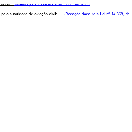
 tarifa.
(Incluído pelo Decreto Lei nº 2.060, de 1983)
das pela autoridade de aviação civil:
(Redação dada pela Lei nº 14.368, de