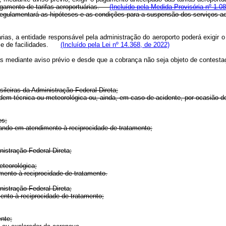
pagamento de tarifas aeroportuárias.
(Incluído pela Medida Provisória nº 1.0
l regulamentará as hipóteses e as condições para a suspensão dos serviços a
ias, a entidade responsável pela administração do aeroporto poderá exigir o
es e de facilidades.
(Incluído pela Lei nº 14.368, de 2022)
adas mediante aviso prévio e desde que a cobrança não seja objeto de cont
ileiras da Administração Federal Direta;
rdem técnica ou meteorológica ou, ainda, em caso de acidente, por ocasião 
es;
uando em atendimento à reciprocidade de tratamento;
nistração Federal Direta;
eteorológica;
mento à reciprocidade de tratamento.
nistração Federal Direta;
ento à reciprocidade de tratamento;
ente;