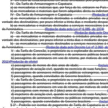
3 - em caso de estacionamento em áreas arrendadas pelo proprietário
IV - Da
Tarifa
de
Armazenagem e Capatazia
a) as mercadorias e materiais que, por força de lei, entrarem no País c
b) as mercadorias e materiais que forem adquiridos direta ou indiretame
IV - Da Tarifa de Armazenagem e Capatazia
(Redação da
a) as mercadorias e materiais destinados a entidades privadas ou p
vontade dos destinatários; por prazo inferior a trinta dias e median
b) as mercadorias e materiais destinados a serviços necessários à 
da Aeronáutica.
(Redação dada pela Lei nº 6.085, de 1974)
IV - Da Tarifa de Armazenagem:
(Redação dada pelo Decr
a) - as mercadorias e materiais destinados a entidades privadas ou
vontade dos destinatários; por prazo inferior a trinta dias e media
b) - as mercadorias e materiais destinados a serviços necessários á
da Aeronáutica.
(Redação dada pelo Decreto Lei nº 2.060, d
V - da Tarifa de Conexão, o proprietário ou o explorador da
a) passageiros de aeronaves militares e de aeronaves públicas
b) passageiros de aeronaves em voo de retorno, por motivos
2011)
(Produção de efeito)
c) passageiros de menos de dois anos de idade;
(Incluí
d) inspetores de aviação civil, quando no exercício de
e) passageiros de aeronaves militares ou públicas estrangeiras, qu
f) passageiros, quando convidados do Governo brasileiro
V - da Tarifa de Conexão, o proprietário ou o explorador da 
a) passageiros de aeronaves militares e de aeronaves pública
b) passageiros de aeronaves em voo de retorno, por motivos d
c) passageiros com menos de 2 (dois) anos de idade;
d) inspetores de aviação civil, quando no exercício de
e) passageiros de aeronaves militares ou públicas estrangeiras, 
f) passageiros, quando convidados do Governo brasileiro.
(Inclu
§ 1º - Poderão ser isentas de pagamento de Tarifa de Capatazia as m