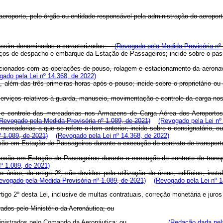
a aeroporto, pelo órgão ou entidade responsável pela administração do aerop
 são assim denominadas e caracterizadas:
(Revogado pela Medida Provisória nº 
serviços de despacho e embarque da Estação de Passageiros; incide sobre o 
relacionados com as operações de pouso, rolagem e estacionamento da aeronave
gado pela Lei nº 14.368, de 2022)
ve, além das três primeiras horas após o pouso; incide sobre o proprietári
erviços relativos à guarda,
manuseio, movimentação e controle da carga nos 
e controle das mercadorias nos Armazens de Carga Aérea dos Aeroportos;
(Revogado pela Medida Provisória nº 1.089, de 2021)
(Revogado pela Lei nº
as mercadorias a que se refere o item anterior; incide sobre o consign
 1.089, de 2021)
(Revogado pela Lei nº 14.368, de 2022)
onexão em Estação de Passageiros durante a execução do contrato de tran
exão em Estação de Passageiros durante a execução do contrato de transpor
º 1.089, de 2021)
fo único, do artigo 2º, são devidos pela utilização de áreas, edifícios, inst
evogado pela Medida Provisória nº 1.089, de 2021)
(Revogado pela Lei nº 1
go 2º desta Lei, inclusive de multas contratuais, correção monetária e juros 
rados pelo Ministério da Aeronáutica; ou
ente administrados pelo Comando da Aeronáutica; ou
(Redação dada pela