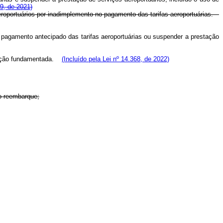
89, de 2021)
eroportuários por inadimplemento no pagamento das tarifas aeroportuárias.
 pagamento antecipado das tarifas aeroportuárias ou suspender a prestação
estação fundamentada.
(Incluído pela Lei nº 14.368, de 2022)
do reembarque;