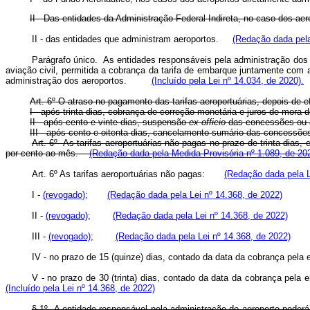
II - Das entidades da Administração Federal Indireta, no caso dos aer
II - das entidades que administram aeroportos.
(Redação dada pela
Parágrafo único. As entidades responsáveis pela administração dos 
aviação civil, permitida a cobrança da tarifa de embarque juntamente com 
administração dos aeroportos.
(Incluído pela Lei nº 14.034, de 2020).
Art. 6º O atraso no pagamento das tarifas aeroportuárias, depois de 
I - após trinta dias, cobrança de correção monetária e juros de mo
II - após cento e vinte dias, suspensão
ex
officio
das concessões ou
III - após cento e oitenta dias, cancelamento sumário das concess
Art. 6º As tarifas aeroportuárias não pagas no prazo de trinta dias
por cento ao mês.
(Redação dada pela Medida Provisória nº 1.089, de 20
Art. 6º As tarifas aeroportuárias não pagas:
(Redação dada pela L
I -
(revogado)
;
(Redação dada pela Lei nº 14.368, de 2022)
II -
(revogado)
;
(Redação dada pela Lei nº 14.368, de 2022)
III -
(revogado);
(Redação dada pela Lei nº 14.368, de 2022)
IV - no prazo de 15 (quinze) dias, contado da data da cobrança pel
V - no prazo de 30 (trinta) dias, contado da data da cobrança pela
(Incluído pela Lei nº 14.368, de 2022)
§ 1º A entidade responsável pela administração do aeroporto poderá,