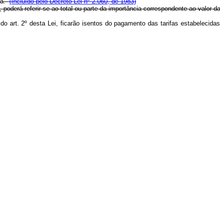
ica.
(Incluído pelo Decreto Lei nº 2.060, de 1983)
poderá referir-se ao total ou parte da importância correspondente ao valor da
co do art. 2º desta Lei, ficarão isentos do pagamento das tarifas estabeleci