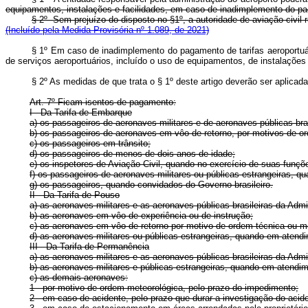
equipamentos, instalações e facilidades, em caso de inadimplemento do 
§ 2º Sem prejuízo do disposto no §1º, a autoridade de aviação civi
(Incluído pela Medida Provisória nº 1.089, de 2021)
§ 1º Em caso de inadimplemento do pagamento de tarifas aeroportuár
de serviços aeroportuários, incluído o uso de equipamentos, de instalaçõ
§ 2º As medidas de que trata o § 1º deste artigo deverão ser aplic
Art. 7º Ficam isentos de pagamento:
I - Da Tarifa de Embarque
a) os passageiros de aeronaves militares e de aeronaves públicas bras
b) os passageiros de aeronaves em vôo de retorno, por motivos de o
c) os passageiros em trânsito;
d) os passageiros de menos de dois anos de idade;
e) os inspetores de Aviação Civil, quando no exercício de suas funçõ
f) os passageiros de aeronaves militares ou públicas estrangeiras, q
g) os passageiros, quando convidados do Governo brasileiro.
II - Da Tarifa de Pouso
a) as aeronaves militares e as aeronaves públicas brasileiras da Admi
b) as aeronaves em vôo de experiência ou de instrução;
c) as aeronaves em vôo de retorno por motivo de ordem técnica ou m
d) as aeronaves militares ou públicas estrangeiras, quando em atendi
III - Da
Tarifa de Permanência
a) as aeronaves militares e as aeronaves públicas brasileiras da Admi
b) as aeronaves militares e públicas estrangeiras, quando em atendim
c) as demais aeronaves:
1 - por motivo de ordem meteorológica, pelo prazo do impedimento;
2 - em caso de acidente, pelo prazo que durar a investigação do acid