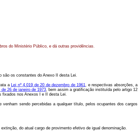
ros do Ministério Público, e dá outras providências.
ão são os constantes do Anexo II desta Lei.
rata a
Lei nº 4.019 de 20 de dezembro de 1961
, e respectivas absorções, a
, de 26 de janeiro de 1973
, bem assim a gratificação instituída pelo artigo 12
fixados nos Anexos I e II desta Lei.
ue venham sendo percebidas a qualquer título, pelos ocupantes dos cargos
 extinção, do atual cargo de provimento efetivo de igual denominação.