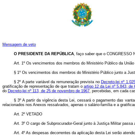
Mensagem de veto
O PRESIDENTE DA REPÚBLICA
, faço saber que o CONGRESSO NA
Art
. 1º Os vencimentos dos membros do Ministério Público da União 
§ 1º Os vencimentos dos membros do Ministério Público junto a Justiç
§ 2º A parte variável da remuneração prevista no
Decreto-lei nº 1.02
gratificação de representação de que tratam o
artigo 12 da Lei nº 5.843, d
do
Decreto-lei nº 113, de 25 de novembro de 1967
, percebidas, em cada cas
§ 3º A partir da vigência desta Lei, cessará o pagamento das vant
relacionados nos Anexos ressalvados, apenas o salário-família e a gratifica
Art
. 2º VETADO
Art
. 3º O cargo de Subprocurador-Geral junto à Justiça Militar pass
Art
. 4º As despesas decorrentes da aplicação desta Lei serão atendid