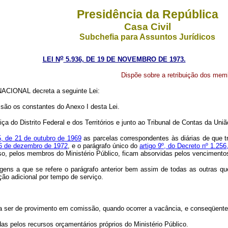
Presidência da República
Casa Civil
Subchefia para Assuntos Jurídicos
o
LEI N
5.936, DE 19 DE NOVEMBRO DE 1973.
Dispõe sobre a retribuição dos memb
CIONAL decreta a seguinte Lei:
são os constantes do Anexo I desta Lei.
a do Distrito Federal e dos Territórios e junto ao Tribunal de Contas da Uni
5, de 21 de outubro de 1969
as parcelas correspondentes às diárias de que t
e 6 de dezembro de 1972
, e o parágrafo único do
artigo 9º, do Decreto nº 1.256
o, pelos membros do Ministério Público, ficam absorvidas pelos vencimentos 
agens a que se refere o parágrafo anterior bem assim de todas as outras q
ção adicional por tempo de serviço.
a a ser de provimento em comissão, quando ocorrer a vacância, e conseqüente
as pelos recursos orçamentários próprios do Ministério Público.