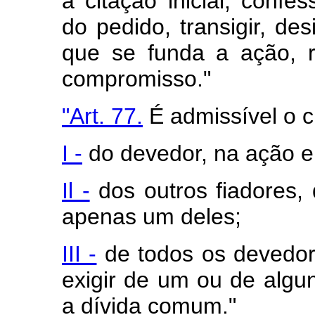
a citação inicial, confe
do pedido, transigir, des
que se funda a ação, r
compromisso."
"Art. 77.
É admissível o 
I -
do devedor, na ação em
Il -
dos outros fiadores,
apenas um deles;
III -
de todos os devedore
exigir de um ou de algun
a dívida comum."