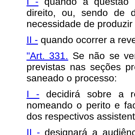
I -
quando a questão d
direito, ou, sendo de 
necessidade de produzir
II -
quando ocorrer a revel
"Art. 331.
Se não se ver
previstas nas seções pr
saneado o processo:
I -
decidirá sobre a re
nomeando o perito e fac
dos respectivos assistent
II -
designará a audiênc