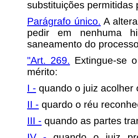
substituições permitidas p
Parágrafo único.
A alter
pedir em nenhuma hip
saneamento do processo
"Art. 269.
Extingue-se o
mérito:
I -
quando o juiz acolher o
II -
quardo o réu reconhec
III -
quando as partes tra
IV -
quando o juiz pr