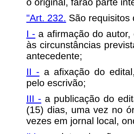
o original, farão parte i
"Art. 232.
São requisitos d
I -
a afirmação do autor, o
às circunstâncias previst
antecedente;
II -
a afixação do edital,
pelo escrivão;
III -
a publicação do edi
(15) dias, uma vez no ó
vezes em jornal local, o