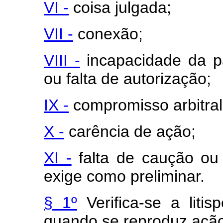
VI -
coisa julgada;
VII -
conexão;
VIII -
incapacidade da pa
ou falta de autorização;
IX -
compromisso arbitral
X -
carência de ação;
XI -
falta de caução ou 
exige como preliminar.
§ 1º
Verifica-se a litis
quando se reproduz ação