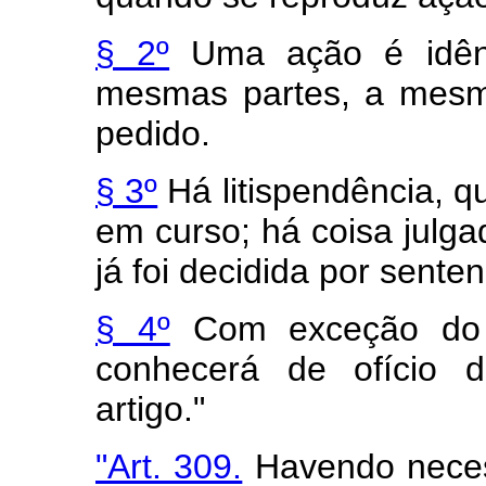
§ 2º
Uma ação é idênt
mesmas partes, a mesm
pedido.
§ 3º
Há litispendência, q
em curso; há coisa julg
já foi decidida por sente
§ 4º
Com exceção do co
conhecerá de ofício 
artigo."
"Art. 309.
Havendo neces