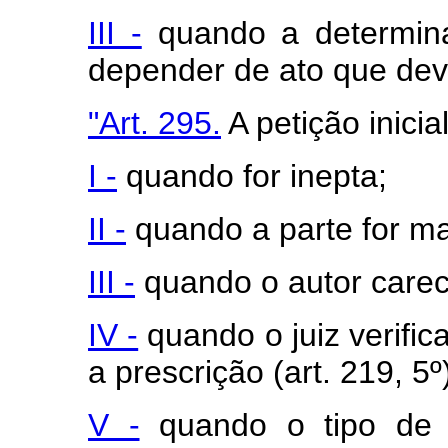
III -
quando a determin
depender de ato que deva
"Art. 295.
A petição inicia
I -
quando for inepta;
II -
quando a parte for ma
III -
quando o autor carec
IV -
quando o juiz verific
a prescrição (art. 219, 5º
V -
quando o tipo de p