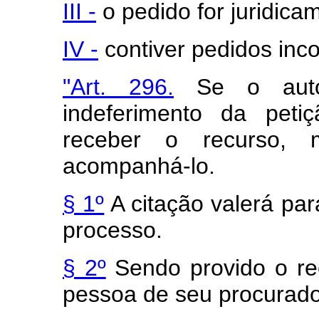
III -
o pedido for juridica
IV -
contiver pedidos inco
"Art. 296.
Se o autor
indeferimento da peti
receber o recurso, 
acompanhá-lo.
§ 1º
A citação valerá par
processo.
§ 2º
Sendo provido o rec
pessoa de seu procurado