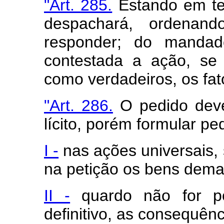
"Art. 285.
Estando em term
despachará, ordenan
responder; do mandad
contestada a ação, se 
como verdadeiros, os fato
"Art. 286.
O pedido deve
lícito, porém formular pe
I -
nas ações universais, 
na petição os bens dem
II -
quardo não for po
definitivo, as consequênci