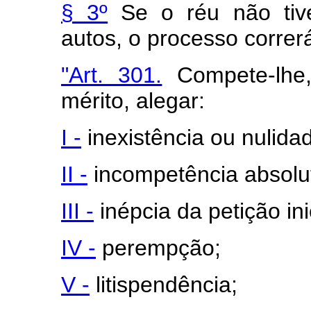
§ 3º
Se o réu não tive
autos, o processo correrá
"Art. 301.
Compete-lhe,
mérito, alegar:
I -
inexistência ou nulidad
II -
incompetência absolu
III -
inépcia da petição inic
IV -
perempção;
V -
litispendência;