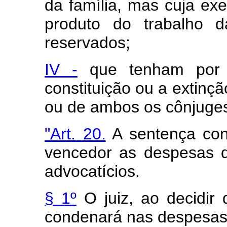
da família, mas cuja ex
produto do trabalho 
reservados;
IV -
que tenham por o
constituição ou a extinç
ou de ambos os cônjuges
"Art. 20.
A sentença con
vencedor as despesas q
advocatícios.
§ 1º
O juiz, ao decidir 
condenará nas despesas