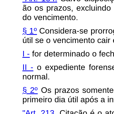
ão os prazos, excluindo
do vencimento.
§ 1º
Considera-se prorrog
útil se o vencimento cai
I -
for determinado o fec
II -
o expediente forens
normal.
§ 2º
Os prazos somente 
primeiro dia útil após a i
"Art. 213.
Citação é o at