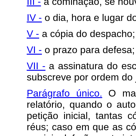
III -
a cominação, se hou
IV -
o dia, hora e lugar 
V -
a cópia do despacho;
VI -
o prazo para defesa;
VII -
a assinatura do esc
subscreve por ordem do j
Parágrafo único.
O man
relatório, quando o aut
petição inicial, tantas
réus; caso em que as có