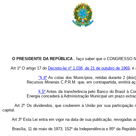
O PRESIDENTE DA REPÚBLICA
, faço saber que o CONGRESSO NAC
Art 1º O artigo 17 do
Decreto-lei nº 1.038, de 21 de outubro de 1969
, é
"§ 4º
As cotas dos Municípios, retidas durante 2 (doi
Recursos Minerais C.P.R.M. que, em contrapartida, emitirá a
§ 5º
Antes da transferência pelo Banco do Brasil à Com
Energia concederá à Administração Municipal um prazo extraor
Art 2º Os dividendos, que couberem à União por sua participação 
capital.
Art 3º Esta Lei entra em vigor na data de sua publicação, revogadas a
Brasília, 11 de maio de 1973; 152º da Independência e 85º da Repúbli