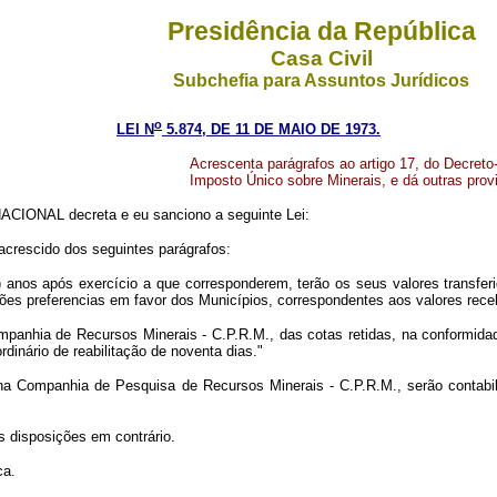
Presidência da República
Casa Civil
Subchefia para Assuntos Jurídicos
o
LEI N
5.874, DE 11 DE MAIO DE 1973.
Acrescenta parágrafos ao artigo 17, do Decreto-
Imposto Único sobre Minerais, e dá outras prov
IONAL decreta e eu sanciono a seguinte Lei:
 acrescido dos seguintes parágrafos:
s) anos após exercício a que corresponderem, terão os seus valores transfe
ções preferencias em favor dos Municípios, correspondentes aos valores rece
panhia de Recursos Minerais - C.P.R.M., das cotas retidas, na conformidade
dinário de reabilitação de noventa dias."
na Companhia de Pesquisa de Recursos Minerais - C.P.R.M., serão contabil
s disposições em contrário.
ca.