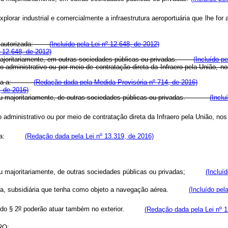
e explorar industrial e comercialmente a infraestrutura aeroportuária que lhe
fica autorizada:
(Incluído pela Lei nº 12.648, de 2012)
º 12.648, de 2012)
 majoritariamente, em outras sociedades públicas ou privadas.
(Incluído p
o administrativo ou por meio de contratação direta da Infraero pela União, n
torizada a:
(Redação dada pela Medida Provisória nº 714, de 2016)
, de 2016)
nte ou majoritariamente, de outras sociedades públicas ou privadas.
(Inclu
to administrativo ou por meio de contratação direta da Infraero pela Uniã
a:
(Redação dada pela Lei nº 13.319, de 2016)
u majoritariamente, de outras sociedades públicas ou privadas;
(Incluí
a, subsidiária que tenha como objeto a navegação aérea.
(Incluído pel
o
 do § 2
poderão atuar também no exterior.
(Redação dada pela Lei nº 1
RO: