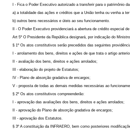
I - Fica o Poder Executivo autorizado a transferir para o patrimônio
a) a totalidade das ações e créditos que a União tenha ou venha a ter
b) outros bens necessários e úteis ao seu funcionamento.
Il - O Poder Executivo providenciará a abertura de crédito especial d
Art 5º O Presidente da República designará, por indicação do Ministr
§ 1º Os atos constitutivos serão precedidos das seguintes providênc
I - arrolamento dos bens, direitos e ações de que trata o artigo anterio
II - avaliação dos bens, direitos e ações arrolados;
III - elaboração do projeto de Estatutos;
IV - Plano de absorção gradativa de encargos;
V - proposta de todas as demais medidas necessárias ao funcionam
§ 2º Os atos constitutivos compreenderão:
I - aprovação das avaIiações dos bens, direitos e ações arrolados;
II - aprovação do Plano de absorção gradativa de encargos;
III - aprovação dos Estatutos.
§ 3º A constituição da INFRAERO, bem como posteriores modificações