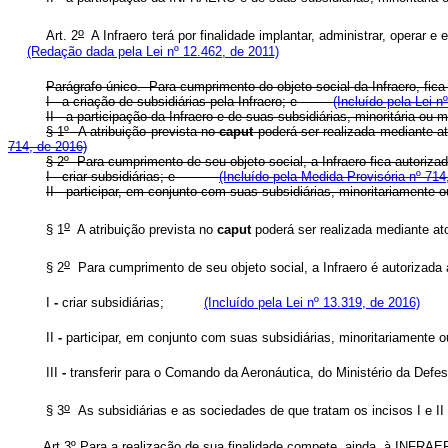
o
Art. 2
A Infraero terá por finalidade implantar, administrar, operar 
(Redação dada pela Lei nº 12.462, de 2011)
Parágrafo único. Para cumprimento do objeto social da Infraero, 
I - a criação de subsidiárias pela Infraero; e
(Incluído pela Lei n
II - a participação da Infraero e de suas subsidiárias, minoritária ou
§ 1
º
A atribuição prevista no
caput
poderá ser realizada mediante at
714, de 2016)
§ 2
º
Para cumprimento de seu objeto social, a Infraero fica au
I - criar subsidiárias; e
(Incluído pela Medida Provisória nº 714
II - participar, em conjunto com suas subsidiárias, minoritariame
o
§ 1
A atribuição prevista no
caput
poderá ser realizada mediante a
o
§ 2
Para cumprimento de seu objeto social, a Infraero é autorizada 
I
-
criar subsidiárias;
(Incluído pela Lei nº 13.319, de 2016)
II
-
participar, em conjunto com suas subsidiárias, minoritariamente o
III
-
transferir para o Comando da Aeronáutica, do Ministério da Defes
o
§ 3
As subsidiárias e as sociedades de que tratam os incisos I e II
Art 3º Para a realização de sua finalidade compete, ainda, à INFRAE