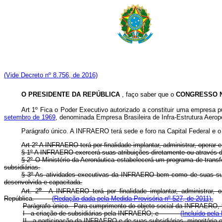
(Vide Decreto nº 8.756, de 2016)
O PRESIDENTE DA REPÚBLICA
, faço saber que o
CONGRESSO 
Art 1º Fica o Poder Executivo autorizado a constituir uma empresa p
setembro de 1969
, denominada Empresa Brasileira de Infra-Estrutura Aerop
Parágrafo único. A INFRAERO terá sede e foro na Capital Federal e o
Art 2º A INFRAERO terá por finalidade implantar, administrar, operar e 
§ 1º A INFRAERO exercerá suas atribuições diretamente ou através d
§ 2º O Ministério da Aeronáutica estabelecerá um programa de transf
subsidiárias.
§ 3º As atividades executivas da INFRAERO bem como de suas subsidi
desenvolvida e capacitada.
o
Art. 2
A INFRAERO terá por finalidade implantar, administrar, oper
República.
(Redação dada pela Medida Provisória nº 527, de 2011).
Parágrafo único. Para cumprimento do objeto social da INFRAE
I - a criação de subsidiárias pela INFRAERO; e
(Incluído pela
II - a participação da INFRAERO e de suas subsidiárias, minoritária