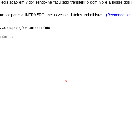
gislação em vigor sendo-lhe facultado transferir o domínio e a posse dos
ue for parte a INFRAERO, inclusive nos litígios trabalhistas.
(Revogado pela
s as disposições em contrário.
pública.
*