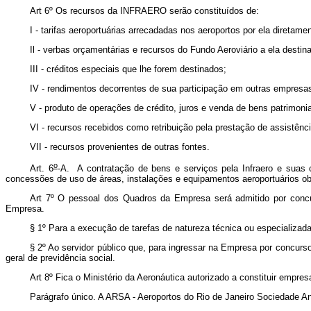
Art 6º Os recursos da INFRAERO serão constituídos de:
I - tarifas aeroportuárias arrecadadas nos aeroportos por ela diret
Il - verbas orçamentárias e recursos do Fundo Aeroviário a ela destin
III - créditos especiais que lhe forem destinados;
IV - rendimentos decorrentes de sua participação em outras empresa
V - produto de operações de crédito, juros e venda de bens patrimonia
VI - recursos recebidos como retribuição pela prestação de assistênci
VII - recursos provenientes de outras fontes.
o
Art. 6
-A. A contratação de bens e serviços pela Infraero e suas
concessões de uso de áreas, instalações e equipamentos aeroportuários 
Art 7º O pessoal dos Quadros da Empresa será admitido por concu
Empresa.
§ 1º Para a execução de tarefas de natureza técnica ou especializada
§ 2º Ao servidor público que, para ingressar na Empresa por concurso
geral de previdência social.
Art 8º Fica o Ministério da Aeronáutica autorizado a constituir empr
Parágrafo único. A ARSA - Aeroportos do Rio de Janeiro Sociedade An