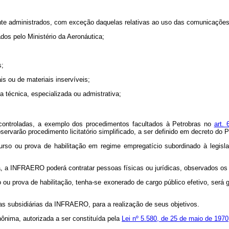
amente administrados, com exceção daquelas relativas ao uso das comunicaçõe
ados pelo Ministério da Aeronáutica;
s;
is ou de materiais inservíveis;
a técnica, especializada ou admistrativa;
 controladas, a exemplo dos procedimentos facultados à Petrobras no
art. 
observarão procedimento licitatório simplificado, a ser definido em decr
rso ou prova de habilitação em regime empregatício subordinado à legis
, a INFRAERO poderá contratar pessoas físicas ou jurídicas, observados os pr
 ou prova de habilitação, tenha-se exonerado de cargo público efetivo, será 
esas subsidiárias da INFRAERO, para a realização de seus objetivos.
ônima, autorizada a ser constituída pela
Lei nº 5.580, de 25 de maio de 1970