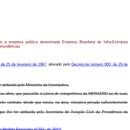
ir a empresa pública denominada Empresa Brasileira de Infra-Estrutura
providências.
, de 25 de fevereiro de 1967
, alterado pelo
Decreto-lei número 900, de 29 de
r atribuída pelo Ministério da Aeronáutica.
tos ou afins, que passarão à esfera de competência da INFRAERO ou de suas
e contrato, desde que exista, na área, iniciativa privada suficientemente
que lhe for atribuída pela Secretaria de Aviação Civil da Presidência da
la Medida Provisória nº 551, de 2011)