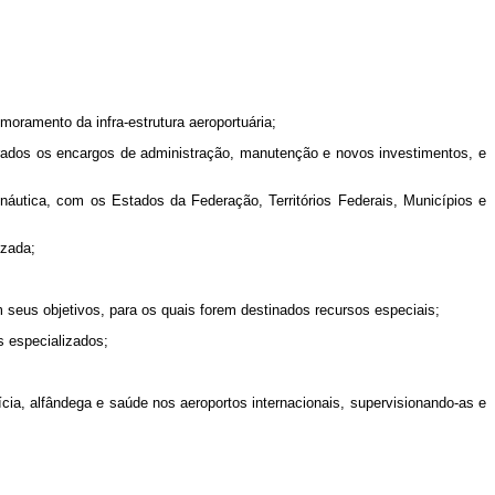
oramento da infra-estrutura aeroportuária;
erados os encargos de administração, manutenção e novos investimentos, e
onáutica, com os Estados da Federação, Territórios Federais, Municípios e
izada;
m seus objetivos, para os quais forem destinados recursos especiais;
s especializados;
ia, alfândega e saúde nos aeroportos internacionais, supervisionando-as e