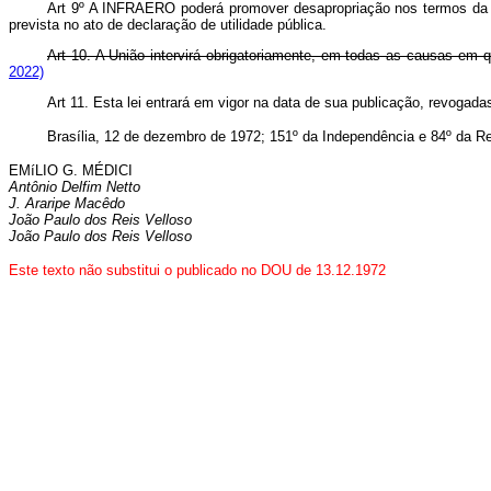
Art 9º A INFRAERO poderá promover desapropriação nos termos da le
prevista no ato de declaração de utilidade pública.
Art 10. A União intervirá obrigatoriamente, em todas as causas em q
2022)
Art 11. Esta lei entrará em vigor na data de sua publicação, revogada
Brasília, 12 de dezembro de 1972; 151º da Independência e 84º da Re
EMíLIO G. MÉDICI
Antônio Delfim Netto
J. Araripe Macêdo
João Paulo dos Reis Velloso
João Paulo dos Reis Velloso
Este texto não substitui o publicado no DOU de 13.12.1972