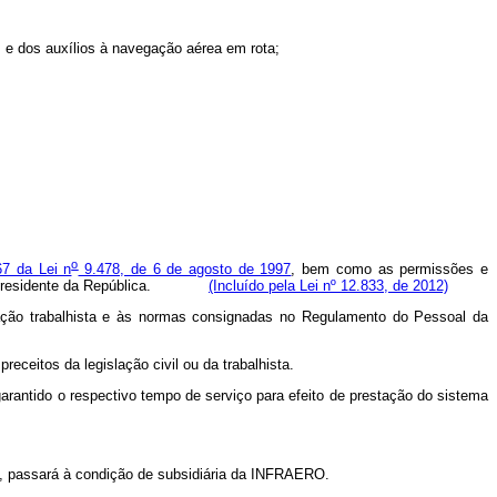
s e dos auxílios à navegação aérea em rota;
o
67 da Lei n
9.478, de 6 de agosto de 1997
, bem como as permissões e
eto do Presidente da República.
(Incluído pela Lei nº 12.833, de 2012)
lação trabalhista e às normas consignadas no Regulamento do Pessoal da
eceitos da legislação civil ou da trabalhista.
garantido o respectivo tempo de serviço para efeito de prestação do sistema
, passará à condição de subsidiária da INFRAERO.