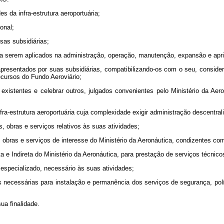
es da infra-estrutura aeroportuária;
ional;
sas subsidiárias;
 a serem aplicados na administração, operação, manutenção, expansão e aprim
apresentados por suas subsidiárias, compatibilizando-os com o seu, consid
recursos do Fundo Aeroviário;
existentes e celebrar outros, julgados convenientes pelo Ministério da Aer
nfra-estrutura aeroportuária cuja complexidade exigir administração descentral
s, obras e serviços relativos às suas atividades;
, obras e serviços de interesse do Ministério da Aeronáutica, condizentes co
a e Indireta do Ministério da Aeronáutica, para prestação de serviços técnico
especializado, necessário às suas atividades;
necessárias para instalação e permanência dos serviços de segurança, políc
ua finalidade.