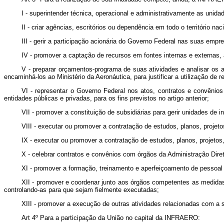
I - superintender técnica, operacional e administrativamente as unidad
II - criar agências, escritórios ou dependência em todo o território nac
III - gerir a participação acionária do Governo Federal nas suas empre
IV - promover a captação de recursos em fontes internas e externas,
V - preparar orçamentos-programa de suas atividades e analisar os 
encaminhá-los ao Ministério da Aeronáutica, para justificar a utilização de 
VI - representar o Governo Federal nos atos, contratos e convênios 
entidades públicas e privadas, para os fins previstos no artigo anterior;
VII - promover a constituição de subsidiárias para gerir unidades de i
VIII - executar ou promover a contratação de estudos, planos, projeto
IX - executar ou promover a contratação de estudos, planos, projetos
X - celebrar contratos e convênios com órgãos da Administração Diret
XI - promover a formação, treinamento e aperfeiçoamento de pessoal 
XII - promover e coordenar junto aos órgãos competentes as medidas 
controlando-as para que sejam fielmente executadas;
XIII - promover a execução de outras atividades relacionadas com a s
Art 4º Para a participação da União no capital da INFRAERO: