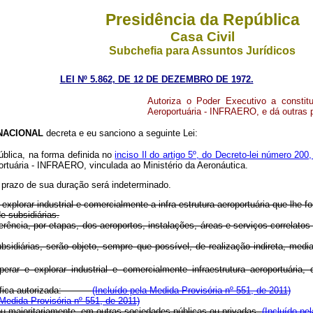
Presidência da República
Casa Civil
Subchefia para Assuntos Jurídicos
LEI Nº 5.862, DE 12 DE DEZEMBRO DE 1972.
Autoriza o Poder Executivo a constitu
Aeroportuária - INFRAERO, e dá outras 
NACIONAL
decreta e eu sanciono a seguinte Lei:
ública, na forma definida no
inciso Il do artigo 5º, do Decreto-lei número 200
ortuária - INFRAERO, vinculada ao Ministério da Aeronáutica.
 prazo de sua duração será indeterminado.
explorar industrial e comercialmente a infra-estrutura aeroportuária que lhe fo
e subsidiárias.
erência, por etapas, dos aeroportos, instalações, áreas e serviços correla
árias, serão objeto, sempre que possível, de realização indireta, mediant
ar e explorar industrial e comercialmente infraestrutura aeroportuária, 
RO, fica autorizada:
(Incluído pela Medida Provisória nº 551, de 2011)
 Medida Provisória nº 551, de 2011)
 ou majoritariamente, em outras sociedades públicas ou privadas.
(Incluído pe