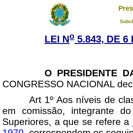
Pres
Subch
o
LEI N
5.843, DE 
O PRESIDENTE DA 
CONGRESSO NACIONAL decreta
Art 1º Aos níveis de cl
em comissão, integrante do
Superiores, a que se refere a
1970
, correspondem os segui