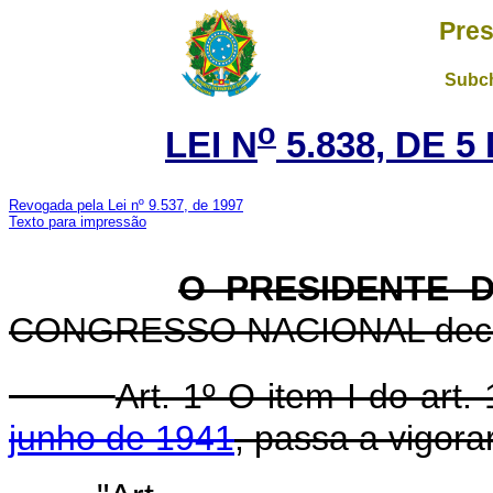
Pres
Subch
o
LEI N
5.838, DE 
Revogada pela Lei nº 9.537, de 1997
Texto para impressão
O PRESIDENTE 
CONGRESSO NACIONAL decreta
Art. 1º O item I do art.
junho de 1941
, passa a vigora