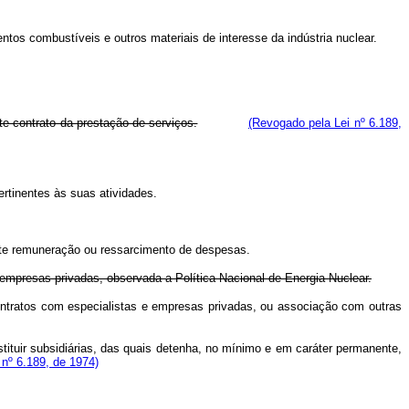
os combustíveis e outros materiais de interesse da indústria nuclear.
e contrato da prestação de serviços.
(Revogado pela Lei nº 6.189,
rtinentes às suas atividades.
nte remuneração ou ressarcimento de despesas.
empresas privadas, observada a Política Nacional de Energia Nuclear.
ntratos com especialistas e empresas privadas, ou associação com outras
tuir subsidiárias, das quais detenha, no mínimo e em caráter permanente,
i nº 6.189, de 1974)