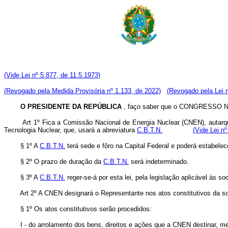
(Vide Lei nº 5.877, de 11.5.1973)
(Revogado pela Medida Provisória nº 1.133, de 2022)
(Revogado pela Lei n
O PRESIDENTE DA REPÚBLICA
, faço saber que o CONGRESSO NAC
Art 1º Fica a Comissão Nacional de Energia Nuclear (CNEN), autarqu
Tecnologia Nuclear, que, usará a abreviatura
C.B.T.N.
(Vide Lei nº
§ 1º A
C.B.T.N.
terá sede e fôro na Capital Federal e poderá estabelece
§ 2º O prazo de duração da
C.B.T.N.
será indeterminado.
§ 3º A
C.B.T.N.
reger-se-á por esta lei, pela legislação aplicável às 
Art 2º A CNEN designará o Representante nos atos constitutivos da s
§ 1º Os atos constitutivos serão procedidos:
I - do arrolamento dos bens, direitos e ações que a CNEN destinar, media