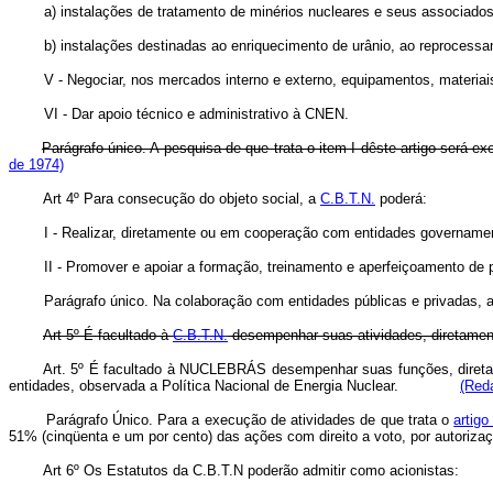
a) instalações de tratamento de minérios nucleares e seus associados
b) instalações destinadas ao enriquecimento de urânio, ao reprocessa
V - Negociar, nos mercados interno e externo, equipamentos, materiais
VI - Dar apoio técnico e administrativo à CNEN.
Parágrafo único. A pesquisa de que trata o item I dêste artigo será
de 1974)
Art 4º Para consecução do objeto social, a
C.B.T.N.
poderá:
I - Realizar, diretamente ou em cooperação com entidades governamentais 
II - Promover e apoiar a formação, treinamento e aperfeiçoamento de pro
Parágrafo único. Na colaboração com entidades públicas e privadas, 
Art 5º É facultado à
C.B.T.N.
desempenhar suas atividades, diretament
Art. 5º É facultado à NUCLEBRÁS desempenhar suas funções, diretam
entidades, observada a Política Nacional de Energia Nuclear.
(Reda
Parágrafo Único. Para a execução de atividades de que trata o
artigo
51% (cinqüenta e um por cento) das ações com direito a voto, por aut
Art 6º Os Estatutos da C.B.T.N poderão admitir como acionistas: