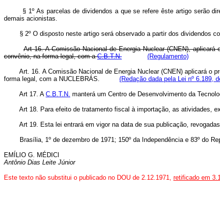
§ 1º As parcelas de dividendos a que se refere êste artigo serão diret
demais acionistas.
§ 2º O disposto neste artigo será observado a partir dos dividendos cor
Art 16. A Comissão Nacional de Energia Nuclear (CNEN), aplicará o
convênio, na forma legal, com a
C.B.T.N.
(Regulamento)
Art. 16. A Comissão Nacional de Energia Nuclear (CNEN) aplicará o pr
forma legal, com a NUCLEBRÁS.
(Redação dada pela Lei nº 6.189, d
Art 17. A
C.B.T.N.
manterá um Centro de Desenvolvimento da Tecnolog
Art 18. Para efeito de tratamento fiscal à importação, as atividades,
Art 19. Esta lei entrará em vigor na data de sua publicação, revogada
Brasília, 1º de dezembro de 1971; 150º da Independência e 83º do Rep
EMÍLIO G. MÉDICI
Antônio Dias Leite Júnior
Este texto não substitui o publicado no DOU de 2.12.1971,
retificado em 3.