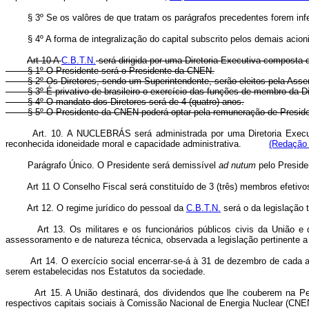
§ 3º Se os valôres de que tratam os parágrafos precedentes forem inferio
§ 4º A forma de integralização do capital subscrito pelos demais acioni
Art 10 A
C.B.T.N.
será dirigida por uma Diretoria Executiva composta d
§ 1º O Presidente será o Presidente da CNEN.
§ 2º Os Diretores, sendo um Superintendente, serão eleitos pela Asse
§ 3º É privativo de brasileiro o exercício das funções de membro da D
§ 4º O mandato dos Diretores será de 4 (quatro) anos.
§ 5º O Presidente da CNEN poderá optar pela remuneração de Presid
Art. 10. A NUCLEBRÁS será administrada por uma Diretoria Execut
reconhecida idoneidade moral e capacidade administrativa.
(Redação 
Parágrafo Único. O Presidente será demissível
ad
nutum
pelo Presid
Art 11 O Conselho Fiscal será constituído de 3 (três) membros efetivos
Art 12. O regime jurídico do pessoal da
C.B.T.N.
será o da legislação t
Art 13. Os militares e os funcionários públicos civis da União 
assessoramento e de natureza técnica, observada a legislação pertinente a
Art 14. O exercício social encerrar-se-á à 31 de dezembro de cada 
serem estabelecidas nos Estatutos da sociedade.
Art 15. A União destinará, dos dividendos que lhe couberem na P
respectivos capitais sociais à Comissão Nacional de Energia Nuclear (