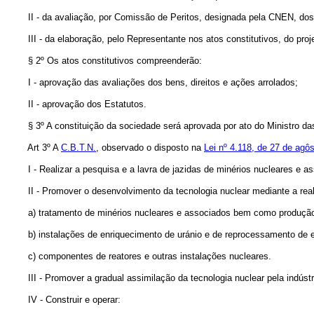
II - da avaliação, por Comissão de Peritos, designada pela CNEN, dos b
III - da elaboração, pelo Representante nos atos constitutivos, do proje
§ 2º Os atos constitutivos compreenderão:
I - aprovação das avaliações dos bens, direitos e ações arrolados;
II - aprovação dos Estatutos.
§ 3º A constituição da sociedade será aprovada por ato do Ministro das M
Art 3º A
C.B.T.N.
, observado o disposto na
Lei nº 4.118, de 27 de agô
I - Realizar a pesquisa e a lavra de jazidas de minérios nucleares e a
II - Promover o desenvolvimento da tecnologia nuclear mediante a real
a) tratamento de minérios nucleares e associados bem como produção 
b) instalações de enriquecimento de uránio e de reprocessamento de 
c) componentes de reatores e outras instalações nucleares.
III - Promover a gradual assimilação da tecnologia nuclear pela indústr
IV - Construir e operar: