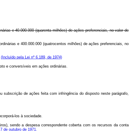
nárias e 40.000.000 (quarenta milhões) de ações preferenciais, no valor de
ordinárias e 400.000.000 (quatrocentos milhões) de ações preferenciais, no
.
(Incluído pela Lei nº 6.189, de 1974)
voto e conversíveis em ações ordinárias.
bscrição de ações feita com infringência do disposto neste parágrafo,
ncorporá-los à sociedade.
iros), sendo a despesa correspondente coberta com os recursos da conta
e 7 de outubro de 1971.