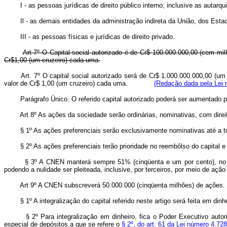
I - as pessoas jurídicas de direito público interno, inclusive as autarqu
Il - as demais entidades da administração indireta da União, dos Estad
III - as pessoas físicas e jurídicas de direito privado.
Art 7º O Capital social autorizado é de Cr$ 100.000.000,00 (cem mil
Cr$1,00 (um cruzeiro) cada uma.
Art. 7º O capital social autorizado será de Cr$ 1.000.000.000,00 (um
valor de Cr$ 1,00 (um cruzeiro) cada uma.
(Redação dada pela Lei n
Parágrafo Único. O referido capital autorizado poderá ser aumenta
Art 8º As ações da sociedade serão ordinárias, nominativas, com direi
§ 1º As ações preferenciais serão exclusivamente nominativas até a total
§ 2º As ações preferenciais terão prioridade no reembôlso do capital e n
§ 3º A CNEN manterá sempre 51% (cinqüenta e um por cento), no mínimo
podendo a nulidade ser pleiteada, inclusive, por terceiros, por meio de ação
Art 9º A CNEN subscreverá 50.000.000 (cinqüenta milhões) de ações.
§ 1º A integralização do capital referido neste artigo será feita em dinhe
§ 2º Para integralização em dinheiro, fica o Poder Executivo autoriza
especial de depósitos a que se refere o
§ 2º, do art. 61 da Lei número 4.72