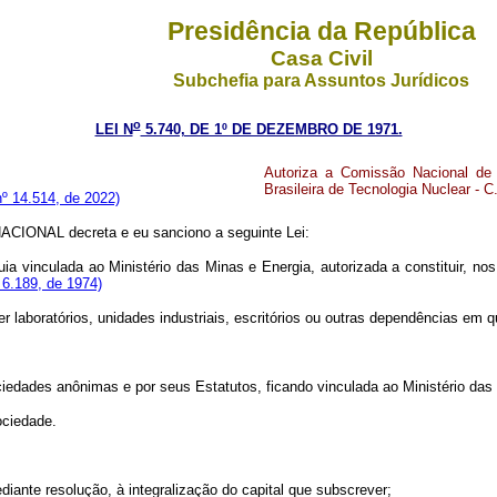
Presidência da República
Casa Civil
Subchefia para Assuntos Jurídicos
o
LEI N
5.740, DE 1º DE DEZEMBRO DE 1971.
Autoriza a Comissão Nacional de
Brasileira de Tecnologia Nuclear - C
º 14.514, de 2022)
IONAL decreta e eu sanciono a seguinte Lei:
ia vinculada ao Ministério das Minas e Energia, autorizada a constituir, no
 6.189, de 1974)
r laboratórios, unidades industriais, escritórios ou outras dependências em qua
sociedades anônimas e por seus Estatutos, ficando vinculada ao Ministério d
ociedade.
nte resolução, à integralização do capital que subscrever;