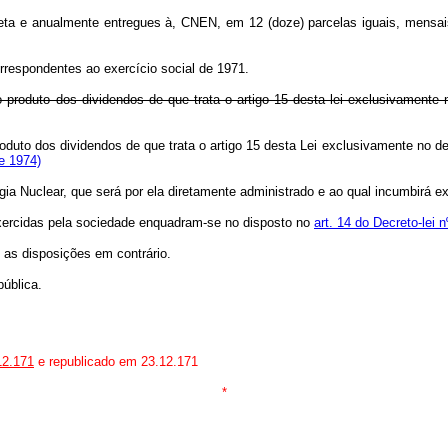
a e anualmente entregues à, CNEN, em 12 (doze) parcelas iguais, mensais 
respondentes ao exercício social de 1971.
 produto dos dividendos de que trata o artigo 15 desta lei exclusivamente
oduto dos dividendos de que trata o artigo 15 desta Lei exclusivamente no d
e 1974)
ia Nuclear, que será por ela diretamente administrado e ao qual incumbir
 exercidas pela sociedade enquadram-se no disposto no
art. 14 do Decreto-lei
s as disposições em contrário.
ública.
12.171
e republicado em 23.12.171
*