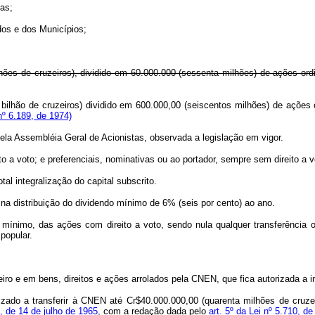
ias;
os e dos Municípios;
hões de cruzeiros), dividido em 60.000.000 (sessenta milhões) de ações ordi
 bilhão de cruzeiros) dividido em 600.000,00 (seiscentos milhões) de ações 
º 6.189, de 1974)
do pela Assembléia Geral de Acionistas, observada a legislação em vigor
to a voto; e preferenciais, nominativas ou ao portador, sempre sem direito a 
 integralização do capital subscrito.
a distribuição do dividendo mínimo de 6% (seis por cento) ao ano.
, das ações com direito a voto, sendo nula qualquer transferência ou su
 popular.
iro e em bens, direitos e ações arrolados pela CNEN, que fica autorizada a i
do a transferir à CNEN até Cr$40.000.000,00 (quarenta milhões de cruze
8, de 14 de julho de 1965
, com a redação dada pelo
art. 5º da Lei nº 5.710, d