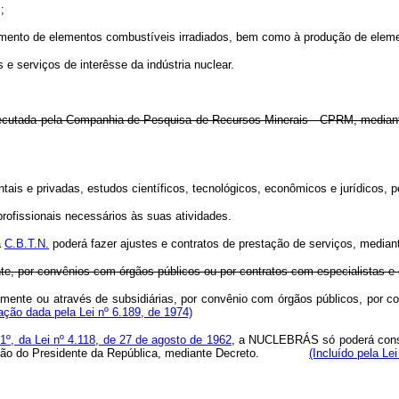
;
mento de elementos combustíveis irradiados, bem como à produção de element
 e serviços de interêsse da indústria nuclear.
 executada pela Companhia de Pesquisa de Recursos Minerais - CPRM, mediant
e privadas, estudos científicos, tecnológicos, econômicos e jurídicos, pe
fissionais necessários às suas atividades.
a
C.B.T.N.
poderá fazer ajustes e contratos de prestação de serviços, media
e, por convênios com órgãos públicos ou por contratos com especialistas e 
ente ou através de subsidiárias, por convênio com órgãos públicos, por co
ção dada pela Lei nº 6.189, de 1974)
 1º, da Lei nº 4.118, de 27 de agosto de 1962
, a NUCLEBRÁS só poderá consti
orização do Presidente da República, mediante Decreto.
(Incluído pela Le