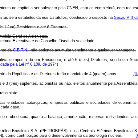
res ao capital a ser subscrito pela CNEN, esta os completará, com recursos
stas será estabelecida nos Estatutos, obedecido o disposto na
Seção VIII da
e 1 (um) Presidente e até 6 Diretores.
mbléia Geral de Acionistas.
iretoria Executiva e do Conselho Fiscal da sociedade.
ente da
C.B.T.N.
, não podendo acumular vencimento e quaisquer vantagens.
iva composta de um Presidente, e até 6 (seis) Diretores, sendo um Superi
dada pela Lei nº 6.189, de 1974)
ente da República e os Diretores terão mandato de 4 (quatro) anos.
(R
 e 3 (três) suplentes, acionistas ou não, eleitos anualmente pela Assembléia 
rabalhista.
e das entidades autárquicas, emprêsas públicas e sociedades de economia 
 cada caso.
ano e obedecerá, quanto a balanço, amortização, reservas e dividendos, aos
etróleo Brasileiro S.A. (PETROBRÁS), e na Centrais Elétricas Brasileiras
CNEN), como contribuição para o desenvolvimento da tecnologia nuclear.
(