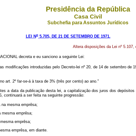
Presidência da República
Casa Civil
Subchefia para Assuntos Jurídicos
o
LEI N
5.705, DE 21 DE SETEMBRO DE 1971.
Altera disposições da Lei nº 5.107,
IONAL decreta e eu sanciono a seguinte Lei:
as modificações introduzidas pelo Decreto-lei nº 20, de 14 de setembro de 
 art. 2º far-se-á à taxa de 3% (três por cento) ao ano."
es a data da publicação desta lei, a capitalização dos juros dos depósitos
, continuará a ser feita na seguinte progressão:
cia na mesma emprêsa;
 na mesma emprêsa;
na mesma emprêsa;
 mesma emprêsa, em diante.