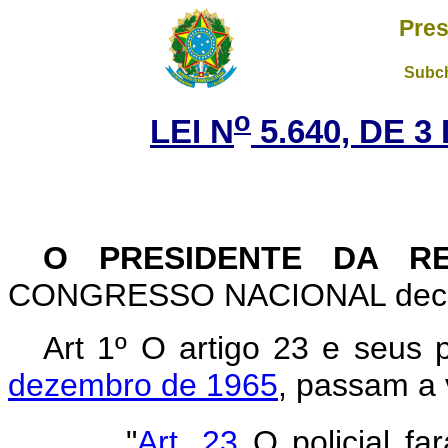
Pres
Subch
o
LEI N
5.640, DE 
O PRESIDENTE DA R
CONGRESSO NACIONAL decreta
Art 1º O artigo 23 e seus
dezembro de 1965
, passam a 
"
Art. 23
O policial fa