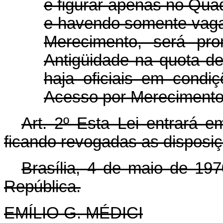
e figurar apenas no Qua
e havendo somente vaga
Merecimento, será pro
Antigüidade na quota d
haja oficiais em condi
Acesso por Merecimento
Art. 2º Esta Lei entrará e
ficando revogadas as disposiç
Brasília, 4 de maio de 19
República.
EMÍLIO G. MÉDICI