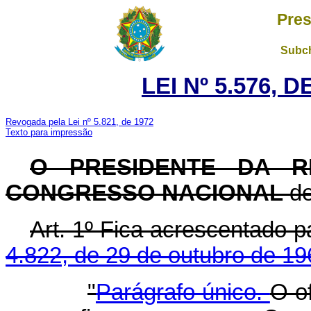
Pres
Subch
LEI Nº 5.576, 
Revogada pela Lei nº 5.821, de 1972
Texto para impressão
O PRESIDENTE DA RE
CONGRESSO NACIONAL
de
Art. 1º Fica acrescentado p
4.822, de 29 de outubro de 19
"
Parágrafo único.
O o