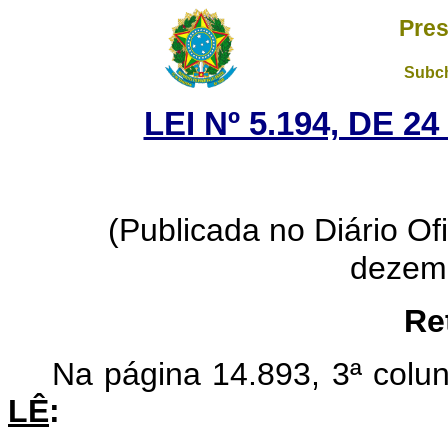
Pres
Subch
LEI Nº 5.194, DE 
(Publicada no Diário Ofi
dezem
Re
Na página 14.893, 3ª coluna
LÊ
: