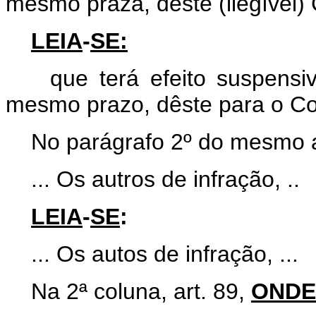
mesmo praza, dêste (ilegível)
LEIA
-
SE:
que terá efeito suspensivo
mesmo prazo, dêste para o Co
No parágrafo 2º do mesmo a
... Os autros de infração, ..
LEIA
-
SE
:
... Os autos de infração, ...
Na 2ª coluna, art. 89,
ONDE