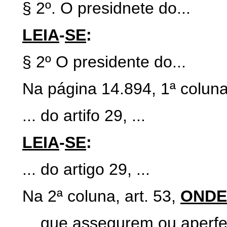
§ 2º. O presidnete do...
LEIA
-
SE
:
§ 2º O presidente do...
Na página 14.894, 1ª coluna,
... do artifo 29, ...
LEIA
-
SE
:
... do artigo 29, ...
Na 2ª coluna, art. 53,
ONDE
... que assegurem ou aperfei