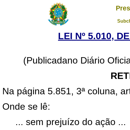
Pres
Subch
LEI Nº 5.010, D
(Publicadano Diário Oficia
RET
Na página 5.851, 3ª coluna, art
Onde se lê:
... sem prejuízo do ação ...