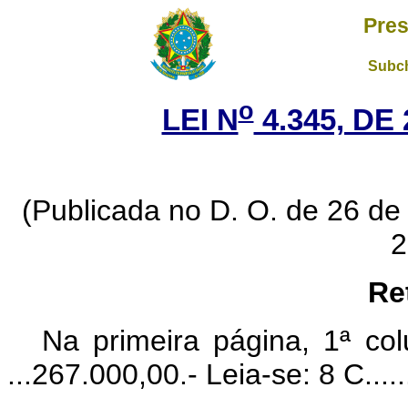
Pres
Subch
o
LEI N
4.345, DE
(Publicada no D. O. de 26 de
2
Re
Na primeira página, 1ª col
...267.000,00.- Leia-se: 8 C...