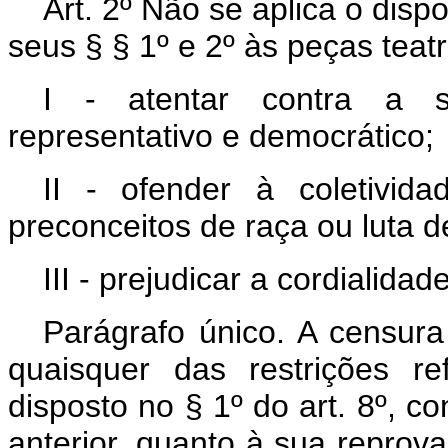
Art
. 2º Não se aplica o dispo
seus § § 1º e 2º às peças tea
I - atentar contra a 
representativo e democrático;
II - ofender à coletivida
preconceitos de raça ou luta d
III - prejudicar a cordialid
Parágrafo único. A censura
quaisquer das restrições re
disposto no § 1º do art. 8º, co
anterior, quanto à sua reprova